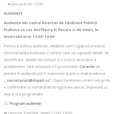
➡ luni-joi 8.30-12.00
AUDIENȚE
Audiențe din cadrul Direcţiei de Sănătate Publică
Prahova se vor desfăşura în fiecare zi de vineri, în
intervalul orar 12:00-14:00.
Pentru a solicita audienţe, cetăţenii sunt rugaţi să prezinte
Secretariatului instituției o cerere care să cuprindă datele de
identificare, datele de contact şi o scurtă descriere a
problemelor care urmează a fi prezentate.
Cererile
de
primire în audienţă pot fi transmise şi prin e-mail la adresa
,, secretariat@dspph.ro’’.
După trimiterea cererii veţi primi
o confirmare cu numărul de înregistrare alocat, împreună cu
ziua şi ora programării.
👩‍⚕️
Program audiențe
:
➡ Director Executiv, vineri 12.00-14.00