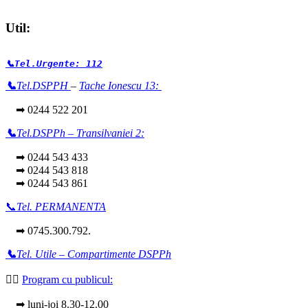
Util:
📞Tel.Urgente: 112
📞
Tel.DSPPH
–
Tache Ionescu 13:
➡ 0244 522 201
📞
Tel.DSPPh – Transilvaniei 2:
➡ 0244 543 433
➡ 0244 543 818
➡ 0244 543 861
📞
Tel. PERMANENTA
➡ 0745.300.792.
📞
Tel. Utile – Compartimente DSPPh
👩‍⚕️
Program cu publicul:
➡ luni-joi 8.30-12.00