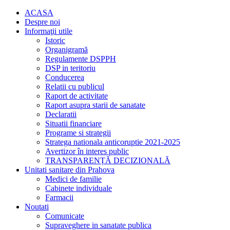
ACASA
Despre noi
Informaţii utile
Istoric
Organigramă
Regulamente DSPPH
DSP in teritoriu
Conducerea
Relatii cu publicul
Raport de activitate
Raport asupra starii de sanatate
Declaratii
Situatii financiare
Programe si strategii
Stratega nationala anticoruptie 2021-2025
Avertizor în interes public
TRANSPARENȚĂ DECIZIONALĂ
Unitati sanitare din Prahova
Medici de familie
Cabinete individuale
Farmacii
Noutati
Comunicate
Supraveghere in sanatate publica