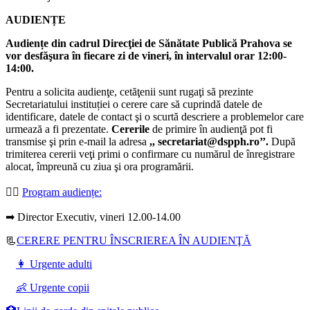
AUDIENȚE
Audiențe din cadrul Direcţiei de Sănătate Publică Prahova se
vor desfăşura în fiecare zi de vineri, în intervalul orar 12:00-
14:00.
Pentru a solicita audienţe, cetăţenii sunt rugaţi să prezinte
Secretariatului instituției o cerere care să cuprindă datele de
identificare, datele de contact şi o scurtă descriere a problemelor care
urmează a fi prezentate.
Cererile
de primire în audienţă pot fi
transmise şi prin e-mail la adresa
,, secretariat@dspph.ro’’.
După
trimiterea cererii veţi primi o confirmare cu numărul de înregistrare
alocat, împreună cu ziua şi ora programării.
👩‍⚕️
Program audiențe
:
➡ Director Executiv, vineri 12.00-14.00
📃
CERERE PENTRU ÎNSCRIEREA ÎN AUDIENŢĂ
👩 Urgente adulti
👶 Urgente copii