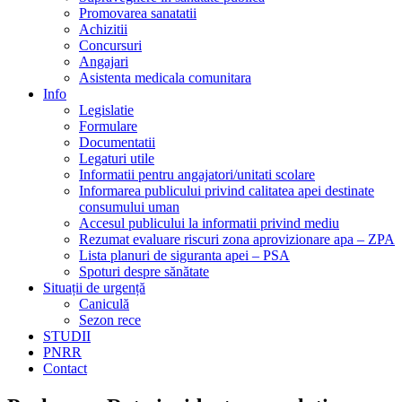
Promovarea sanatatii
Achizitii
Concursuri
Angajari
Asistenta medicala comunitara
Info
Legislatie
Formulare
Documentatii
Legaturi utile
Informatii pentru angajatori/unitati scolare
Informarea publicului privind calitatea apei destinate
consumului uman
Accesul publicului la informatii privind mediu
Rezumat evaluare riscuri zona aprovizionare apa – ZPA
Lista planuri de siguranta apei – PSA
Spoturi despre sănătate
Situații de urgență
Caniculă
Sezon rece
STUDII
PNRR
Contact