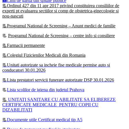
🏥Linii de garda din spitale publice
📃Ordinul 427 din 11 apr 2017 privind constituirea consiliilor de
experti pt evaluarea sectiilor si comp de obstetrica-ginecologie si
nou-nascuti
📃Programul National de Screening – Anunt medici de familie
📃
Programul National de Screening – centre info si consiliere
📃Farmacii permanente
📃Colegiul Fizicienilor Medicali din Romania
📃Unitati autorizate sa incheie fise medicale permise auto si
conducatori 30.01.2026
📃Lista prestatori servicii funerare autorizate DSP 30.01.2026
📃
Lista scolilor de igiena din judetul Prahova
📃
UNITATI SANITARE CU ABILITATE SA ELIBEREZE
CERTIFICATE MEDICALE PENTRU COPII CU
DIZABILITATI
📃
Documente utile Certificat medical tip A5