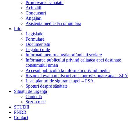
Promovarea sanatatii
Achizitii
Concursuri
Angajari
Asistenta medicala comunitara
Info
Legislatie
Formulare
Documentatii
Legaturi utile
Informatii pentru angajatori/unitati scolare
Informarea publicului privind calitatea apei destinate
consumului uman
Accesul publicului la informatii privind mediu
Rezumat evaluare riscuri zona aprovizionare apa – ZPA
Lista planuri de siguranta apei – PSA
Spoturi despre sănătate
Situații de urgență
Caniculă
Sezon rece
STUDII
PNRR
Contact