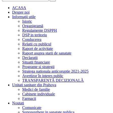
ACASA
Despre noi
Informaţii utile
Istoric
Organigramă
Regulamente DSPPH
DSP in teritoriu
Conducerea
Relatii cu publicul
Raport de activitate
Raport asupra starii de sanatate
Declaratii
Situatii financiare
Programe si strategii
Stratega nationala anticoruptie 2021-2025
Avertizor în interes public
TRANSPARENȚĂ DECIZIONALĂ
Unitati sanitare din Prahova
Medici de familie
Cabinete individuale
Farmacii
Noutati
Comunicate
Supraveghere in sanatate publica