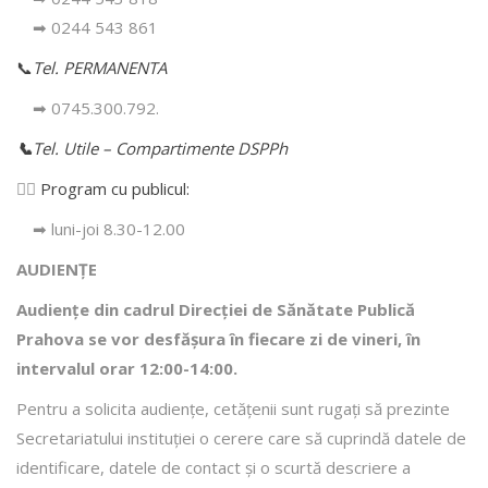
➡ 0244 543 861
📞
Tel. PERMANENTA
➡ 0745.300.792.
📞
Tel. Utile – Compartimente DSPPh
👩‍⚕️
Program cu publicul:
➡ luni-joi 8.30-12.00
AUDIENȚE
Audiențe din cadrul Direcţiei de Sănătate Publică
Prahova se vor desfăşura în fiecare zi de vineri, în
intervalul orar 12:00-14:00.
Pentru a solicita audienţe, cetăţenii sunt rugaţi să prezinte
Secretariatului instituției o cerere care să cuprindă datele de
identificare, datele de contact şi o scurtă descriere a