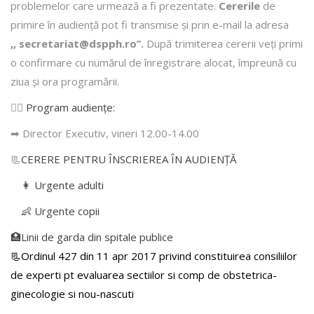
problemelor care urmează a fi prezentate.
Cererile
de
primire în audienţă pot fi transmise şi prin e-mail la adresa
,, secretariat@dspph.ro’’.
După trimiterea cererii veţi primi
o confirmare cu numărul de înregistrare alocat, împreună cu
ziua şi ora programării.
👩‍⚕️
Program audiențe
:
➡ Director Executiv, vineri 12.00-14.00
📃
CERERE PENTRU ÎNSCRIEREA ÎN AUDIENŢĂ
👩 Urgente adulti
👶 Urgente copii
🏥Linii de garda din spitale publice
📃Ordinul 427 din 11 apr 2017 privind constituirea consiliilor
de experti pt evaluarea sectiilor si comp de obstetrica-
ginecologie si nou-nascuti