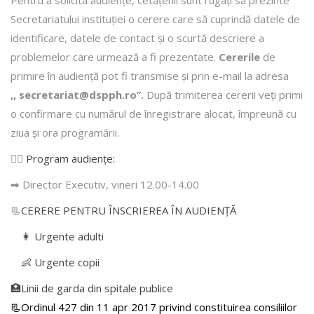
Secretariatului instituției o cerere care să cuprindă datele de
identificare, datele de contact şi o scurtă descriere a
problemelor care urmează a fi prezentate.
Cererile
de
primire în audienţă pot fi transmise şi prin e-mail la adresa
,, secretariat@dspph.ro’’.
După trimiterea cererii veţi primi
o confirmare cu numărul de înregistrare alocat, împreună cu
ziua şi ora programării.
👩‍⚕️
Program audiențe
:
➡ Director Executiv, vineri 12.00-14.00
📃
CERERE PENTRU ÎNSCRIEREA ÎN AUDIENŢĂ
👩 Urgente adulti
👶 Urgente copii
🏥Linii de garda din spitale publice
📃Ordinul 427 din 11 apr 2017 privind constituirea consiliilor