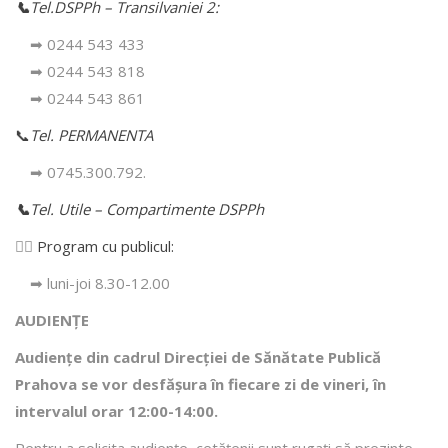
📞
Tel.DSPPh – Transilvaniei 2:
➡ 0244 543 433
➡ 0244 543 818
➡ 0244 543 861
📞
Tel. PERMANENTA
➡ 0745.300.792.
📞
Tel. Utile – Compartimente DSPPh
👩‍⚕️
Program cu publicul:
➡ luni-joi 8.30-12.00
AUDIENȚE
Audiențe din cadrul Direcţiei de Sănătate Publică
Prahova se vor desfăşura în fiecare zi de vineri, în
intervalul orar 12:00-14:00.
Pentru a solicita audienţe, cetăţenii sunt rugaţi să prezinte