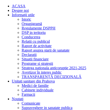
ACASA
Despre noi
Informaţii utile
Istoric
Organigramă
Regulamente DSPPH
DSP in teritoriu
Conducerea
Relatii cu publicul
Raport de activitate
Raport asupra starii de sanatate
Declaratii
Situatii financiare
Programe si strategii
Stratega nationala anticoruptie 2021-2025
Avertizor în interes public
TRANSPARENȚĂ DECIZIONALĂ
Unitati sanitare din Prahova
Medici de familie
Cabinete individuale
Farmacii
Noutati
Comunicate
Supraveghere in sanatate publica