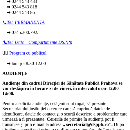
➡ 0244 543 433
➡ 0244 543 818
➡ 0244 543 861
📞
Tel. PERMANENTA
➡ 0745.300.792.
📞
Tel. Utile – Compartimente DSPPh
👩‍⚕️
Program cu publicul:
➡ luni-joi 8.30-12.00
AUDIENȚE
Audiențe din cadrul Direcţiei de Sănătate Publică Prahova se
vor desfăşura în fiecare zi de vineri, în intervalul orar 12:00-
14:00.
Pentru a solicita audienţe, cetăţenii sunt rugaţi să prezinte
Secretariatului instituției o cerere care să cuprindă datele de
identificare, datele de contact şi o scurtă descriere a problemelor care
urmează a fi prezentate.
Cererile
de primire în audienţă pot fi
transmise şi prin e-mail la adresa
,, secretariat@dspph.ro’’.
După
trimiterea cererii veţi primi o confirmare cu numărul de înregistrare