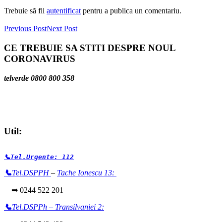
Trebuie să fii
autentificat
pentru a publica un comentariu.
Previous Post
Next Post
CE TREBUIE SA STITI DESPRE NOUL
CORONAVIRUS
telverde 0800 800 358
Util:
📞Tel.Urgente: 112
📞
Tel.DSPPH
–
Tache Ionescu 13:
➡ 0244 522 201
📞
Tel.DSPPh – Transilvaniei 2: