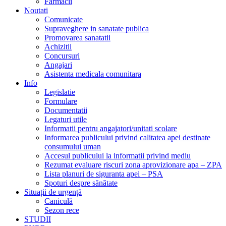
Farmacii
Noutati
Comunicate
Supraveghere in sanatate publica
Promovarea sanatatii
Achizitii
Concursuri
Angajari
Asistenta medicala comunitara
Info
Legislatie
Formulare
Documentatii
Legaturi utile
Informatii pentru angajatori/unitati scolare
Informarea publicului privind calitatea apei destinate
consumului uman
Accesul publicului la informatii privind mediu
Rezumat evaluare riscuri zona aprovizionare apa – ZPA
Lista planuri de siguranta apei – PSA
Spoturi despre sănătate
Situații de urgență
Caniculă
Sezon rece
STUDII