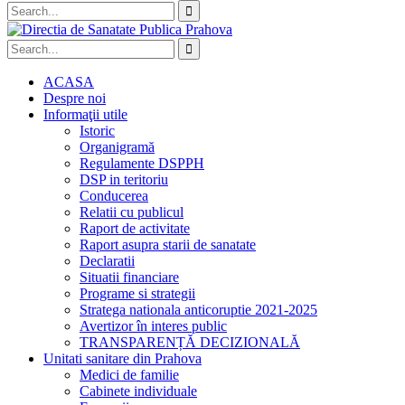
ACASA
Despre noi
Informaţii utile
Istoric
Organigramă
Regulamente DSPPH
DSP in teritoriu
Conducerea
Relatii cu publicul
Raport de activitate
Raport asupra starii de sanatate
Declaratii
Situatii financiare
Programe si strategii
Stratega nationala anticoruptie 2021-2025
Avertizor în interes public
TRANSPARENȚĂ DECIZIONALĂ
Unitati sanitare din Prahova
Medici de familie
Cabinete individuale