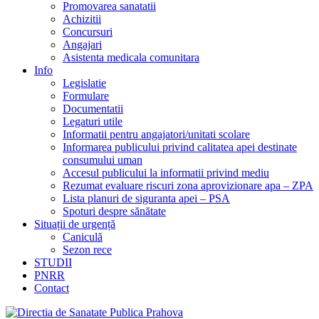
Promovarea sanatatii
Achizitii
Concursuri
Angajari
Asistenta medicala comunitara
Info
Legislatie
Formulare
Documentatii
Legaturi utile
Informatii pentru angajatori/unitati scolare
Informarea publicului privind calitatea apei destinate
consumului uman
Accesul publicului la informatii privind mediu
Rezumat evaluare riscuri zona aprovizionare apa – ZPA
Lista planuri de siguranta apei – PSA
Spoturi despre sănătate
Situații de urgență
Caniculă
Sezon rece
STUDII
PNRR
Contact