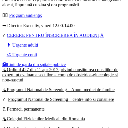
alocat, împreună cu ziua şi ora programării.
👩‍⚕️
Program audiențe
:
➡ Director Executiv, vineri 12.00-14.00
📃
CERERE PENTRU ÎNSCRIEREA ÎN AUDIENŢĂ
👩 Urgente adulti
👶 Urgente copii
🏥Linii de garda din spitale publice
📃Ordinul 427 din 11 apr 2017 privind constituirea consiliilor de
experti pt evaluarea sectiilor si comp de obstetrica-ginecologie si
nou-nascuti
📃Programul National de Screening – Anunt medici de familie
📃
Programul National de Screening – centre info si consiliere
📃Farmacii permanente
📃Colegiul Fizicienilor Medicali din Romania