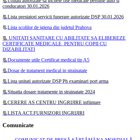
📃Unitati autorizate sa incheie fise medicale permise auto si
conducatori 30.01.2026
📃Lista prestatori servicii funerare autorizate DSP 30.01.2026
📃
Lista scolilor de igiena din judetul Prahova
📃
UNITATI SANITARE CU ABILITATE SA ELIBEREZE
CERTIFICATE MEDICALE PENTRU COPII CU
DIZABILITATI
📃
Documente utile Certificat medical tip A5
📃
Dosar de tratament medical in strainatate
📃Lista unitati autorizate DSP Ph examinari port arma
📃Situatia dosare tratamente in strainatate 2024
📃CERERE AS CENTRU INGRIJIRE infiintare
📃LISTA ACT.FURNIZORI INGRIJIRI
Comunicate
COMUNICAT DE PRESĂ SĂPTĂMÂNA MONDIALĂ