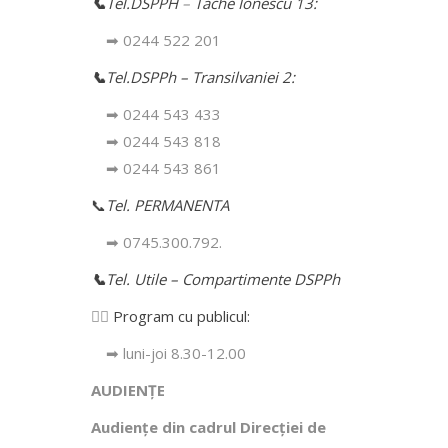
📞
Tel.DSPPH
–
Tache Ionescu 13:
➡ 0244 522 201
📞
Tel.DSPPh – Transilvaniei 2:
➡ 0244 543 433
➡ 0244 543 818
➡ 0244 543 861
📞
Tel. PERMANENTA
➡ 0745.300.792.
📞
Tel. Utile – Compartimente DSPPh
👩‍⚕️
Program cu publicul:
➡ luni-joi 8.30-12.00
AUDIENȚE
Audiențe din cadrul Direcţiei de