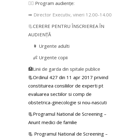
👩‍⚕️
Program audiențe
:
➡ Director Executiv, vineri 12.00-14.00
📃
CERERE PENTRU ÎNSCRIEREA ÎN
AUDIENŢĂ
👩 Urgente adulti
👶 Urgente copii
🏥Linii de garda din spitale publice
📃Ordinul 427 din 11 apr 2017 privind
constituirea consiliilor de experti pt
evaluarea sectiilor si comp de
obstetrica-ginecologie si nou-nascuti
📃Programul National de Screening –
Anunt medici de familie
📃
Programul National de Screening –