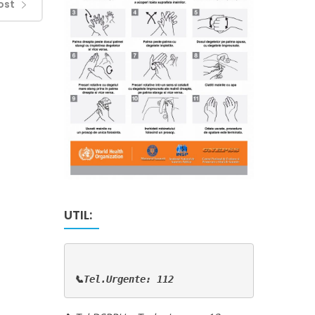
ost
UTIL:
📞Tel.Urgente: 112