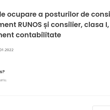
de ocupare a posturilor de consil
ent RUNOS și consilier, clasa I,
ent contabilitate
.01.2022
s?
riu.