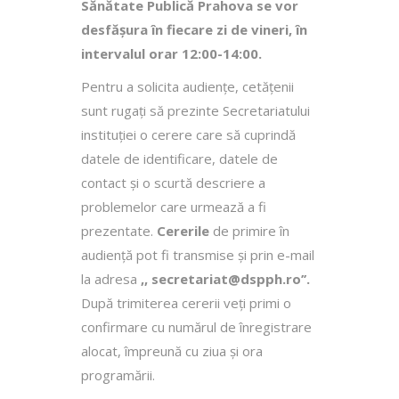
Sănătate Publică Prahova se vor
desfăşura în fiecare zi de vineri, în
intervalul orar 12:00-14:00.
Pentru a solicita audienţe, cetăţenii
sunt rugaţi să prezinte Secretariatului
instituției o cerere care să cuprindă
datele de identificare, datele de
contact şi o scurtă descriere a
problemelor care urmează a fi
prezentate.
Cererile
de primire în
audienţă pot fi transmise şi prin e-mail
la adresa
,, secretariat@dspph.ro’’.
După trimiterea cererii veţi primi o
confirmare cu numărul de înregistrare
alocat, împreună cu ziua şi ora
programării.