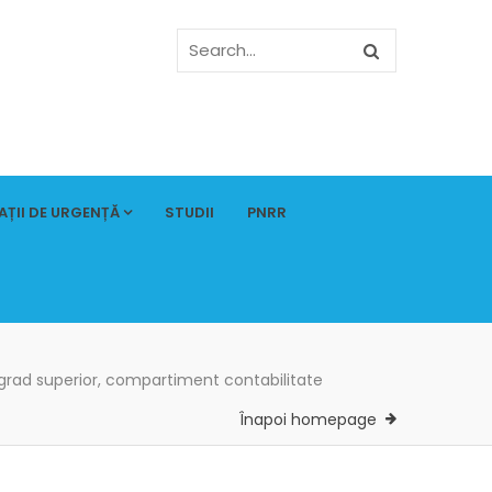
AȚII DE URGENȚĂ
STUDII
PNRR
I, grad superior, compartiment contabilitate
Înapoi homepage