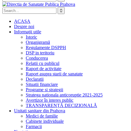
ACASA
Despre noi
Informaţii utile
Istoric
Organigramă
Regulamente DSPPH
DSP in teritoriu
Conducerea
Relatii cu publicul
Raport de activitate
Raport asupra starii de sanatate
Declaratii
Situatii financiare
Programe si strategii
Stratega nationala anticoruptie 2021-2025
Avertizor în interes public
TRANSPARENȚĂ DECIZIONALĂ
Unitati sanitare din Prahova
Medici de familie
Cabinete individuale
Farmacii