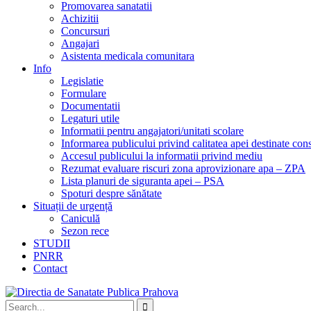
Promovarea sanatatii
Achizitii
Concursuri
Angajari
Asistenta medicala comunitara
Info
Legislatie
Formulare
Documentatii
Legaturi utile
Informatii pentru angajatori/unitati scolare
Informarea publicului privind calitatea apei destinate c
Accesul publicului la informatii privind mediu
Rezumat evaluare riscuri zona aprovizionare apa – ZPA
Lista planuri de siguranta apei – PSA
Spoturi despre sănătate
Situații de urgență
Caniculă
Sezon rece
STUDII
PNRR
Contact