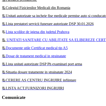
📃Colegiul Fizicienilor Medicali din Romania
📃Unitati autorizate sa incheie fise medicale permise auto si conducat
📃Lista prestatori servicii funerare autorizate DSP 30.01.2026
📃
Lista scolilor de igiena din judetul Prahova
📃
UNITATI SANITARE CU ABILITATE SA ELIBEREZE CERT
📃
Documente utile Certificat medical tip A5
📃
Dosar de tratament medical in strainatate
📃Lista unitati autorizate DSP Ph examinari port arma
📃Situatia dosare tratamente in strainatate 2024
📃CERERE AS CENTRU INGRIJIRE infiintare
📃LISTA ACT.FURNIZORI INGRIJIRI
Comunicate