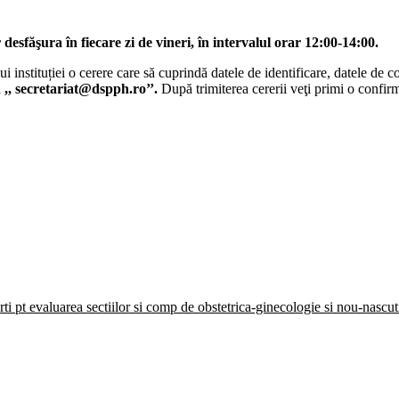
esfăşura în fiecare zi de vineri, în intervalul orar 12:00-14:00.
lui instituției o cerere care să cuprindă datele de identificare, datele de
a
,, secretariat@dspph.ro’’.
După trimiterea cererii veţi primi o confir
ti pt evaluarea sectiilor si comp de obstetrica-ginecologie si nou-nascut