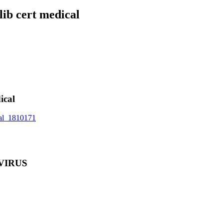
lib cert medical
ical
cal_1810171
VIRUS