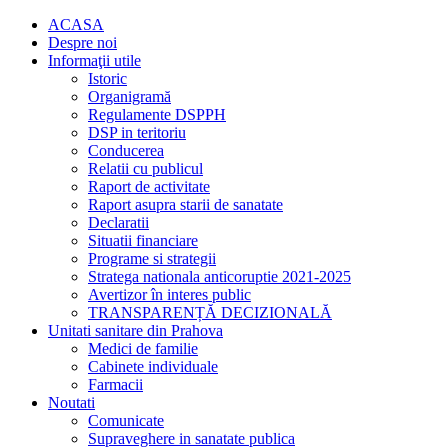
ACASA
Despre noi
Informaţii utile
Istoric
Organigramă
Regulamente DSPPH
DSP in teritoriu
Conducerea
Relatii cu publicul
Raport de activitate
Raport asupra starii de sanatate
Declaratii
Situatii financiare
Programe si strategii
Stratega nationala anticoruptie 2021-2025
Avertizor în interes public
TRANSPARENȚĂ DECIZIONALĂ
Unitati sanitare din Prahova
Medici de familie
Cabinete individuale
Farmacii
Noutati
Comunicate
Supraveghere in sanatate publica