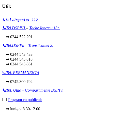
Util:
📞Tel.Urgente: 112
📞
Tel.DSPPH
–
Tache Ionescu 13:
➡ 0244 522 201
📞
Tel.DSPPh – Transilvaniei 2:
➡ 0244 543 433
➡ 0244 543 818
➡ 0244 543 861
📞
Tel. PERMANENTA
➡ 0745.300.792.
📞
Tel. Utile – Compartimente DSPPh
👩‍⚕️
Program cu publicul:
➡ luni-joi 8.30-12.00