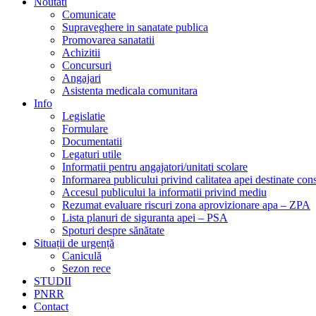
Noutati
Comunicate
Supraveghere in sanatate publica
Promovarea sanatatii
Achizitii
Concursuri
Angajari
Asistenta medicala comunitara
Info
Legislatie
Formulare
Documentatii
Legaturi utile
Informatii pentru angajatori/unitati scolare
Informarea publicului privind calitatea apei destinate c
Accesul publicului la informatii privind mediu
Rezumat evaluare riscuri zona aprovizionare apa – ZPA
Lista planuri de siguranta apei – PSA
Spoturi despre sănătate
Situații de urgență
Caniculă
Sezon rece
STUDII
PNRR
Contact