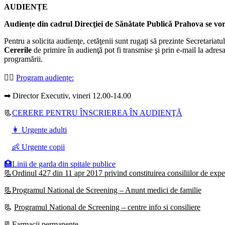
AUDIENȚE
Audiențe din cadrul Direcţiei de Sănătate Publică Prahova se vor d
Pentru a solicita audienţe, cetăţenii sunt rugaţi să prezinte Secretariatu
Cererile
de primire în audienţă pot fi transmise şi prin e-mail la adres
programării.
👩‍⚕️
Program audiențe
:
➡ Director Executiv, vineri 12.00-14.00
📃
CERERE PENTRU ÎNSCRIEREA ÎN AUDIENŢĂ
👩 Urgente adulti
👶 Urgente copii
🏥Linii de garda din spitale publice
📃Ordinul 427 din 11 apr 2017 privind constituirea consiliilor de exper
📃Programul National de Screening – Anunt medici de familie
📃
Programul National de Screening – centre info si consiliere
📃Farmacii permanente