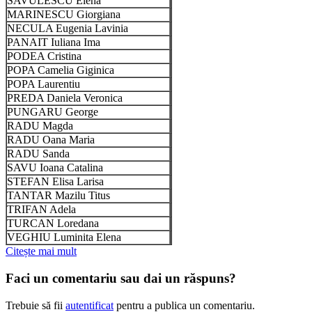
SAVULESCU Elena
MARINESCU Giorgiana
NECULA Eugenia Lavinia
PANAIT Iuliana Ima
PODEA Cristina
POPA Camelia Giginica
POPA Laurentiu
PREDA Daniela Veronica
PUNGARU George
RADU Magda
RADU Oana Maria
RADU Sanda
SAVU Ioana Catalina
STEFAN Elisa Larisa
TANTAR Mazilu Titus
TRIFAN Adela
TURCAN Loredana
VEGHIU Luminita Elena
Citește mai mult
Faci un comentariu sau dai un răspuns?
Trebuie să fii
autentificat
pentru a publica un comentariu.