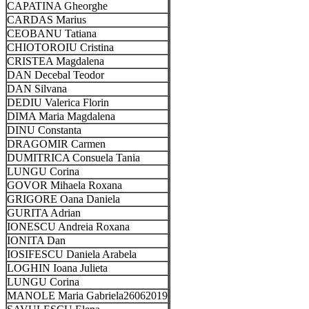
CAPATINA Gheorghe
CARDAS Marius
CEOBANU Tatiana
CHIOTOROIU Cristina
CRISTEA Magdalena
DAN Decebal Teodor
DAN Silvana
DEDIU Valerica Florin
DIMA Maria Magdalena
DINU Constanta
DRAGOMIR Carmen
DUMITRICA Consuela Tania
LUNGU Corina
GOVOR Mihaela Roxana
GRIGORE Oana Daniela
GURITA Adrian
IONESCU Andreia Roxana
IONITA Dan
IOSIFESCU Daniela Arabela
LOGHIN Ioana Julieta
LUNGU Corina
MANOLE Maria Gabriela26062019