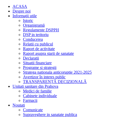
ACASA
Despre noi
Informaţii utile
Istoric
Organigramă
Regulamente DSPPH
DSP in teritoriu
Conducerea
Relatii cu publicul
Raport de activitate
Raport asupra starii de sanatate
Declaratii
Situatii financiare
Programe si strategii
Stratega nationala anticoruptie 2021-2025
Avertizor în interes public
TRANSPARENȚĂ DECIZIONALĂ
Unitati sanitare din Prahova
Medici de familie
Cabinete individuale
Farmacii
Noutati
Comunicate
Supraveghere in sanatate publica