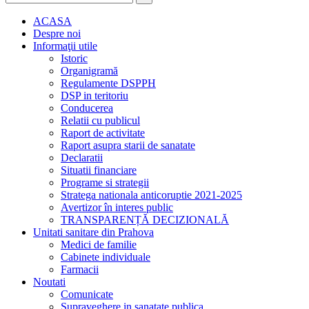
ACASA
Despre noi
Informaţii utile
Istoric
Organigramă
Regulamente DSPPH
DSP in teritoriu
Conducerea
Relatii cu publicul
Raport de activitate
Raport asupra starii de sanatate
Declaratii
Situatii financiare
Programe si strategii
Stratega nationala anticoruptie 2021-2025
Avertizor în interes public
TRANSPARENȚĂ DECIZIONALĂ
Unitati sanitare din Prahova
Medici de familie
Cabinete individuale
Farmacii
Noutati
Comunicate
Supraveghere in sanatate publica