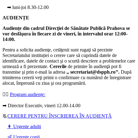
➡ luni-joi 8.30-12.00
AUDIENȚE
Audiențe din cadrul Direcţiei de Sănătate Publică Prahova se
vor desfăşura în fiecare zi de vineri, în intervalul orar 12:00-
14:00.
Pentru a solicita audienţe, cetăţenii sunt rugaţi să prezinte
Secretariatului instituției o cerere care să cuprindă datele de
identificare, datele de contact şi o scurtă descriere a problemelor care
urmează a fi prezentate.
Cererile
de primire în audienţă pot fi
transmise şi prin e-mail la adresa
,, secretariat@dspph.ro’’.
După
trimiterea cererii veţi primi o confirmare cu numărul de înregistrare
alocat, împreună cu ziua şi ora programării.
👩‍⚕️
Program audiențe
:
➡ Director Executiv, vineri 12.00-14.00
📃
CERERE PENTRU ÎNSCRIEREA ÎN AUDIENŢĂ
👩 Urgente adulti
👶 Urgente copii