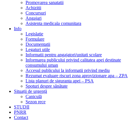
Promovarea sanatatii
Achizitii
Concursuri
Angajari
Asistenta medicala comunitara
Info
Legislatie
Formulare
Documentatii
Legaturi utile
Informatii pentru angajatori/unitati scolare
Informarea publicului privind calitatea apei destinate
consumului uman
Accesul publicului la informatii privind mediu
Rezumat evaluare riscuri zona aprovizionare apa – ZPA
Lista planuri de siguranta apei – PSA
Spoturi despre sănătate
Situații de urgență
Caniculă
Sezon rece
STUDII
PNRR
Contact