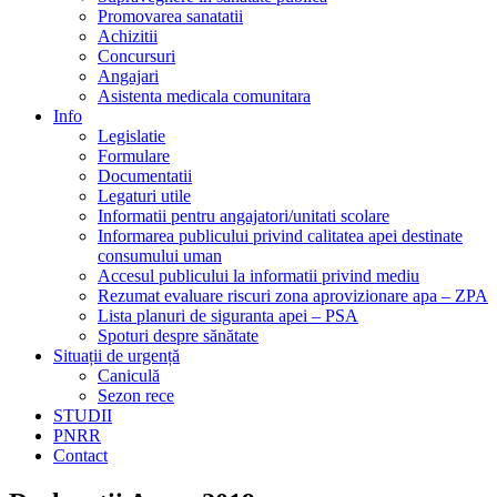
Promovarea sanatatii
Achizitii
Concursuri
Angajari
Asistenta medicala comunitara
Info
Legislatie
Formulare
Documentatii
Legaturi utile
Informatii pentru angajatori/unitati scolare
Informarea publicului privind calitatea apei destinate
consumului uman
Accesul publicului la informatii privind mediu
Rezumat evaluare riscuri zona aprovizionare apa – ZPA
Lista planuri de siguranta apei – PSA
Spoturi despre sănătate
Situații de urgență
Caniculă
Sezon rece
STUDII
PNRR
Contact