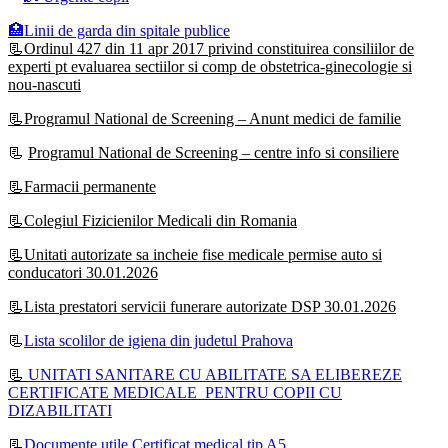
🏥Linii de garda din spitale publice
📃Ordinul 427 din 11 apr 2017 privind constituirea consiliilor de
experti pt evaluarea sectiilor si comp de obstetrica-ginecologie si
nou-nascuti
📃Programul National de Screening – Anunt medici de familie
📃
Programul National de Screening – centre info si consiliere
📃Farmacii permanente
📃Colegiul Fizicienilor Medicali din Romania
📃Unitati autorizate sa incheie fise medicale permise auto si
conducatori 30.01.2026
📃Lista prestatori servicii funerare autorizate DSP 30.01.2026
📃
Lista scolilor de igiena din judetul Prahova
📃
UNITATI SANITARE CU ABILITATE SA ELIBEREZE
CERTIFICATE MEDICALE PENTRU COPII CU
DIZABILITATI
📃
Documente utile Certificat medical tip A5