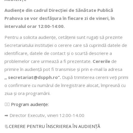
Audiențe din cadrul Direcţiei de Sănătate Publică
Prahova se vor desfăşura în fiecare zi de vineri, în
intervalul orar 12:00-14:00.
Pentru a solicita audienţe, cetăţenii sunt rugaţi să prezinte
Secretariatului instituției o cerere care să cuprindă datele de
identificare, datele de contact şi o scurtă descriere a
problemelor care urmează a fi prezentate.
Cererile
de
primire în audienţă pot fi transmise şi prin e-mail la adresa
,, secretariat@dspph.ro’’.
După trimiterea cererii veţi primi
o confirmare cu numărul de înregistrare alocat, împreună cu
ziua şi ora programării.
👩‍⚕️
Program audiențe
:
➡ Director Executiv, vineri 12.00-14.00
📃
CERERE PENTRU ÎNSCRIEREA ÎN AUDIENŢĂ