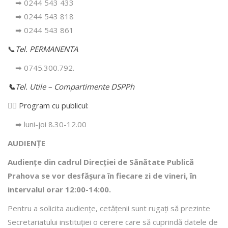
➡ 0244 543 433
➡ 0244 543 818
➡ 0244 543 861
📞
Tel. PERMANENTA
➡ 0745.300.792.
📞
Tel. Utile – Compartimente DSPPh
👩‍⚕️
Program cu publicul:
➡ luni-joi 8.30-12.00
AUDIENȚE
Audiențe din cadrul Direcţiei de Sănătate Publică
Prahova se vor desfăşura în fiecare zi de vineri, în
intervalul orar 12:00-14:00.
Pentru a solicita audienţe, cetăţenii sunt rugaţi să prezinte
Secretariatului instituției o cerere care să cuprindă datele de