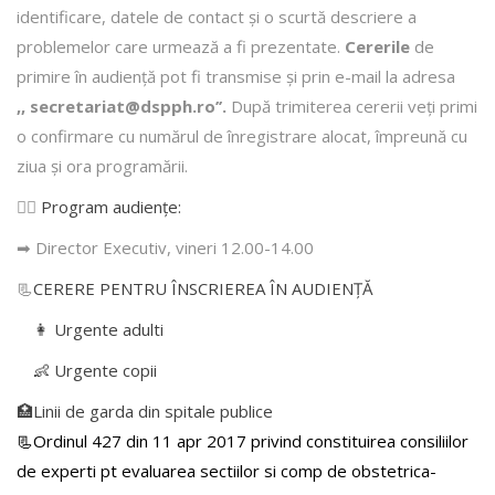
identificare, datele de contact şi o scurtă descriere a
problemelor care urmează a fi prezentate.
Cererile
de
primire în audienţă pot fi transmise şi prin e-mail la adresa
,, secretariat@dspph.ro’’.
După trimiterea cererii veţi primi
o confirmare cu numărul de înregistrare alocat, împreună cu
ziua şi ora programării.
👩‍⚕️
Program audiențe
:
➡ Director Executiv, vineri 12.00-14.00
📃
CERERE PENTRU ÎNSCRIEREA ÎN AUDIENŢĂ
👩 Urgente adulti
👶 Urgente copii
🏥Linii de garda din spitale publice
📃Ordinul 427 din 11 apr 2017 privind constituirea consiliilor
de experti pt evaluarea sectiilor si comp de obstetrica-