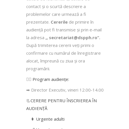
contact şi o scurtă descriere a
problemelor care urmează a fi
prezentate.
Cererile
de primire în
audienţă pot fi transmise şi prin e-mail
la adresa
,, secretariat@dspph.ro’’.
După trimiterea cererii veţi primi o
confirmare cu numărul de înregistrare
alocat, împreună cu ziua şi ora
programării.
👩‍⚕️
Program audiențe
:
➡ Director Executiv, vineri 12.00-14.00
📃
CERERE PENTRU ÎNSCRIEREA ÎN
AUDIENŢĂ
👩 Urgente adulti