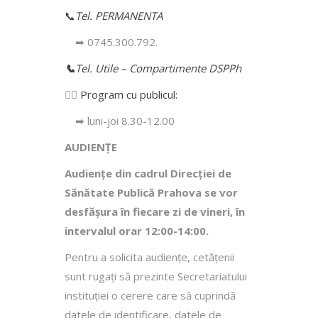
📞
Tel. PERMANENTA
➡ 0745.300.792.
📞
Tel. Utile – Compartimente DSPPh
👩‍⚕️
Program cu publicul:
➡ luni-joi 8.30-12.00
AUDIENȚE
Audiențe din cadrul Direcţiei de
Sănătate Publică Prahova se vor
desfăşura în fiecare zi de vineri, în
intervalul orar 12:00-14:00.
Pentru a solicita audienţe, cetăţenii
sunt rugaţi să prezinte Secretariatului
instituției o cerere care să cuprindă
datele de identificare, datele de