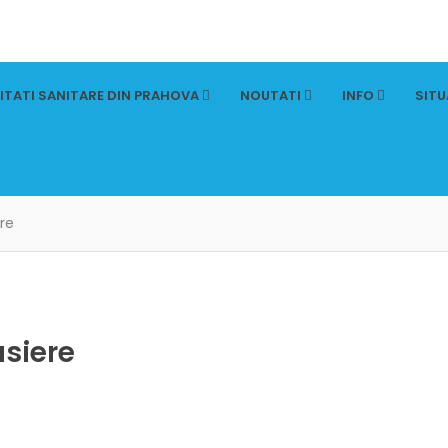
ITATI SANITARE DIN PRAHOVA
NOUTATI
INFO
SITU
re
siere