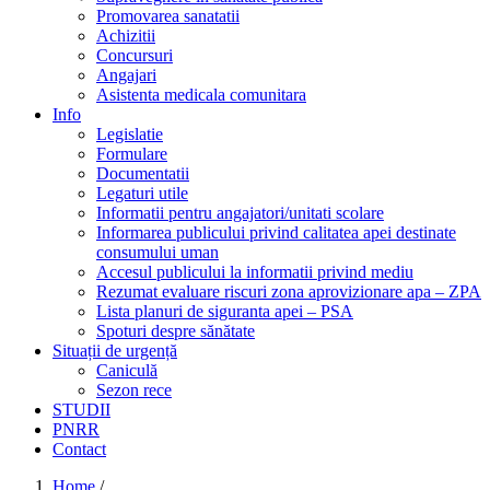
Promovarea sanatatii
Achizitii
Concursuri
Angajari
Asistenta medicala comunitara
Info
Legislatie
Formulare
Documentatii
Legaturi utile
Informatii pentru angajatori/unitati scolare
Informarea publicului privind calitatea apei destinate
consumului uman
Accesul publicului la informatii privind mediu
Rezumat evaluare riscuri zona aprovizionare apa – ZPA
Lista planuri de siguranta apei – PSA
Spoturi despre sănătate
Situații de urgență
Caniculă
Sezon rece
STUDII
PNRR
Contact
Home
/