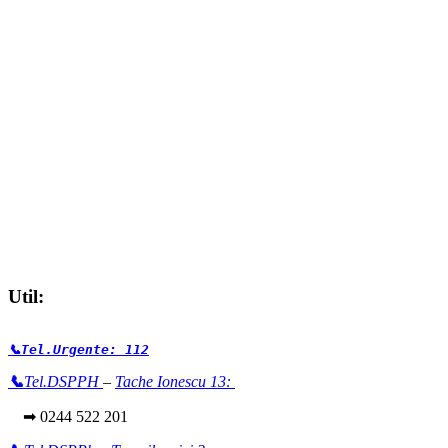
Util:
📞Tel.Urgente: 112
📞
Tel.DSPPH
–
Tache Ionescu 13:
➡ 0244 522 201