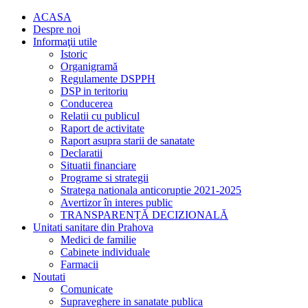
ACASA
Despre noi
Informaţii utile
Istoric
Organigramă
Regulamente DSPPH
DSP in teritoriu
Conducerea
Relatii cu publicul
Raport de activitate
Raport asupra starii de sanatate
Declaratii
Situatii financiare
Programe si strategii
Stratega nationala anticoruptie 2021-2025
Avertizor în interes public
TRANSPARENȚĂ DECIZIONALĂ
Unitati sanitare din Prahova
Medici de familie
Cabinete individuale
Farmacii
Noutati
Comunicate
Supraveghere in sanatate publica