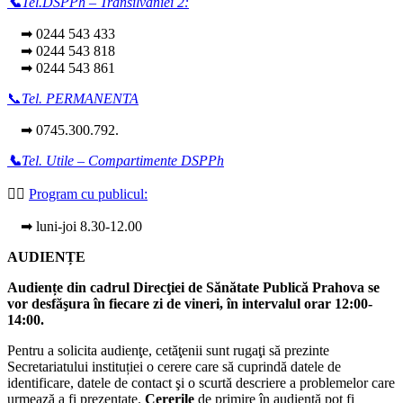
📞
Tel.DSPPh – Transilvaniei 2:
➡ 0244 543 433
➡ 0244 543 818
➡ 0244 543 861
📞
Tel. PERMANENTA
➡ 0745.300.792.
📞
Tel. Utile – Compartimente DSPPh
👩‍⚕️
Program cu publicul:
➡ luni-joi 8.30-12.00
AUDIENȚE
Audiențe din cadrul Direcţiei de Sănătate Publică Prahova se
vor desfăşura în fiecare zi de vineri, în intervalul orar 12:00-
14:00.
Pentru a solicita audienţe, cetăţenii sunt rugaţi să prezinte
Secretariatului instituției o cerere care să cuprindă datele de
identificare, datele de contact şi o scurtă descriere a problemelor care
urmează a fi prezentate.
Cererile
de primire în audienţă pot fi