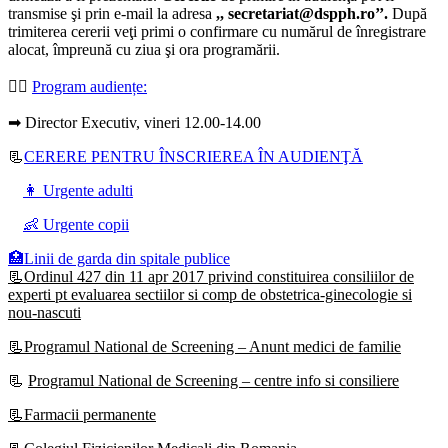
transmise şi prin e-mail la adresa
,, secretariat@dspph.ro’’.
După
trimiterea cererii veţi primi o confirmare cu numărul de înregistrare
alocat, împreună cu ziua şi ora programării.
👩‍⚕️
Program audiențe
:
➡ Director Executiv, vineri 12.00-14.00
📃
CERERE PENTRU ÎNSCRIEREA ÎN AUDIENŢĂ
👩 Urgente adulti
👶 Urgente copii
🏥Linii de garda din spitale publice
📃Ordinul 427 din 11 apr 2017 privind constituirea consiliilor de
experti pt evaluarea sectiilor si comp de obstetrica-ginecologie si
nou-nascuti
📃Programul National de Screening – Anunt medici de familie
📃
Programul National de Screening – centre info si consiliere
📃Farmacii permanente