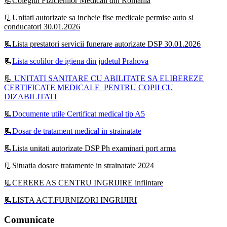
📃Colegiul Fizicienilor Medicali din Romania
📃Unitati autorizate sa incheie fise medicale permise auto si
conducatori 30.01.2026
📃Lista prestatori servicii funerare autorizate DSP 30.01.2026
📃
Lista scolilor de igiena din judetul Prahova
📃
UNITATI SANITARE CU ABILITATE SA ELIBEREZE
CERTIFICATE MEDICALE PENTRU COPII CU
DIZABILITATI
📃
Documente utile Certificat medical tip A5
📃
Dosar de tratament medical in strainatate
📃Lista unitati autorizate DSP Ph examinari port arma
📃Situatia dosare tratamente in strainatate 2024
📃CERERE AS CENTRU INGRIJIRE infiintare
📃LISTA ACT.FURNIZORI INGRIJIRI
Comunicate