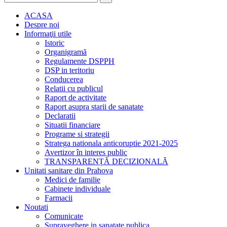
ACASA
Despre noi
Informaţii utile
Istoric
Organigramă
Regulamente DSPPH
DSP in teritoriu
Conducerea
Relatii cu publicul
Raport de activitate
Raport asupra starii de sanatate
Declaratii
Situatii financiare
Programe si strategii
Stratega nationala anticoruptie 2021-2025
Avertizor în interes public
TRANSPARENȚĂ DECIZIONALĂ
Unitati sanitare din Prahova
Medici de familie
Cabinete individuale
Farmacii
Noutati
Comunicate
Supraveghere in sanatate publica