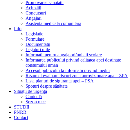
Promovarea sanatatii
Achizitii
Concursuri
Angajari
Asistenta medicala comunitara
Info
Legislatie
Formulare
Documentatii
Legaturi utile
Informatii pentru angajatori/unitati scolare
Informarea publicului privind calitatea apei destinate
consumului uman
Accesul publicului la informatii privind mediu
Rezumat evaluare riscuri zona aprovizionare apa – ZPA
Lista planuri de siguranta apei – PSA
Spoturi despre sănătate
Situații de urgență
Caniculă
Sezon rece
STUDII
PNRR
Contact