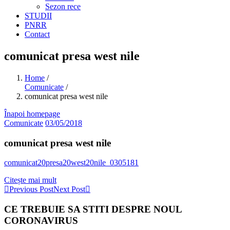
Sezon rece
STUDII
PNRR
Contact
comunicat presa west nile
Home
/
Comunicate
/
comunicat presa west nile
Înapoi homepage
Comunicate
03/05/2018
comunicat presa west nile
comunicat20presa20west20nile_0305181
Citește mai mult
Previous Post
Next Post
CE TREBUIE SA STITI DESPRE NOUL
CORONAVIRUS