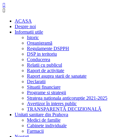
ACASA
Despre noi
Informaţii utile
Istoric
Organigramă
Regulamente DSPPH
DSP in teritoriu
Conducerea
Relatii cu publicul
Raport de activitate
Raport asupra starii de sanatate
Declaratii
Situatii financiare
Programe si strategii
Stratega nationala anticoruptie 2021-2025
Avertizor în interes public
TRANSPARENȚĂ DECIZIONALĂ
Unitati sanitare din Prahova
Medici de familie
Cabinete individuale
Farmacii
Noutati