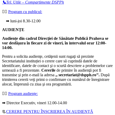
📞
Tel. Utile – Compartimente DSPPh
👩‍⚕️
Program cu publicul:
➡ luni-joi 8.30-12.00
AUDIENȚE
Audiențe din cadrul Direcţiei de Sănătate Publică Prahova se
vor desfăşura în fiecare zi de vineri, în intervalul orar 12:00-
14:00.
Pentru a solicita audienţe, cetăţenii sunt rugaţi să prezinte
Secretariatului instituției o cerere care să cuprindă datele de
identificare, datele de contact şi o scurtă descriere a problemelor care
urmează a fi prezentate.
Cererile
de primire în audienţă pot fi
transmise şi prin e-mail la adresa
,, secretariat@dspph.ro’’.
După
trimiterea cererii veţi primi o confirmare cu numărul de înregistrare
alocat, împreună cu ziua şi ora programării.
👩‍⚕️
Program audiențe
:
➡ Director Executiv, vineri 12.00-14.00
📃
CERERE PENTRU ÎNSCRIEREA ÎN AUDIENŢĂ