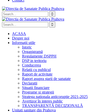
Contact
ACASA
Despre noi
Informaţii utile
Istoric
Organigramă
Regulamente DSPPH
DSP in teritoriu
Conducerea
Relatii cu publicul
Raport de activitate
Raport asupra starii de sanatate
Declaratii
Situatii financiare
Programe si strategii
Stratega nationala anticoruptie 2021-2025
Avertizor în interes public
TRANSPARENȚĂ DECIZIONALĂ
Unitati sanitare din Prahova