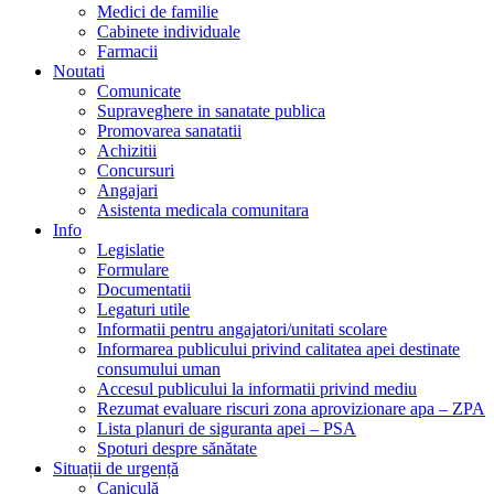
Medici de familie
Cabinete individuale
Farmacii
Noutati
Comunicate
Supraveghere in sanatate publica
Promovarea sanatatii
Achizitii
Concursuri
Angajari
Asistenta medicala comunitara
Info
Legislatie
Formulare
Documentatii
Legaturi utile
Informatii pentru angajatori/unitati scolare
Informarea publicului privind calitatea apei destinate
consumului uman
Accesul publicului la informatii privind mediu
Rezumat evaluare riscuri zona aprovizionare apa – ZPA
Lista planuri de siguranta apei – PSA
Spoturi despre sănătate
Situații de urgență
Caniculă