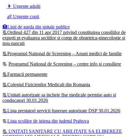
👩 Urgente adulti
👶 Urgente copii
🏥Linii de garda din spitale publice
📃Ordinul 427 din 11 apr 2017 privind constituirea consiliilor de
experti pt evaluarea sectiilor si comp de obstetrica-ginecologie si
nou-nascuti
📃Programul National de Screening – Anunt medici de familie
📃
Programul National de Screening – centre info si consiliere
📃Farmacii permanente
📃Colegiul Fizicienilor Medicali din Romania
📃Unitati autorizate sa incheie fise medicale permise auto si
conducatori 30.01.2026
📃Lista prestatori servicii funerare autorizate DSP 30.01.2026
📃
Lista scolilor de igiena din judetul Prahova
📃
UNITATI SANITARE CU ABILITATE SA ELIBEREZE