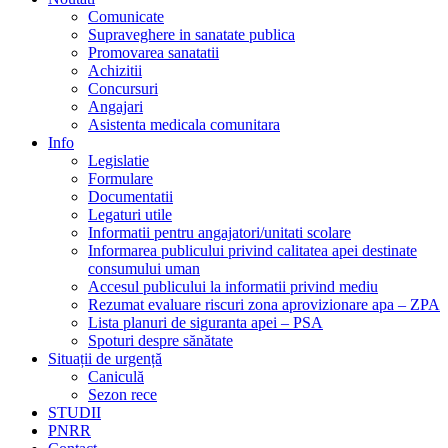
Comunicate
Supraveghere in sanatate publica
Promovarea sanatatii
Achizitii
Concursuri
Angajari
Asistenta medicala comunitara
Info
Legislatie
Formulare
Documentatii
Legaturi utile
Informatii pentru angajatori/unitati scolare
Informarea publicului privind calitatea apei destinate
consumului uman
Accesul publicului la informatii privind mediu
Rezumat evaluare riscuri zona aprovizionare apa – ZPA
Lista planuri de siguranta apei – PSA
Spoturi despre sănătate
Situații de urgență
Caniculă
Sezon rece
STUDII
PNRR