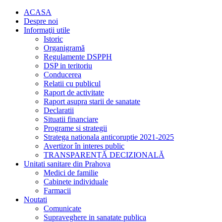
ACASA
Despre noi
Informaţii utile
Istoric
Organigramă
Regulamente DSPPH
DSP in teritoriu
Conducerea
Relatii cu publicul
Raport de activitate
Raport asupra starii de sanatate
Declaratii
Situatii financiare
Programe si strategii
Stratega nationala anticoruptie 2021-2025
Avertizor în interes public
TRANSPARENȚĂ DECIZIONALĂ
Unitati sanitare din Prahova
Medici de familie
Cabinete individuale
Farmacii
Noutati
Comunicate
Supraveghere in sanatate publica