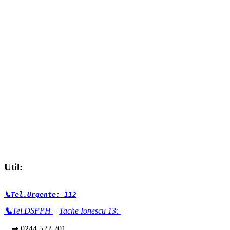
Util:
📞Tel.Urgente: 112
📞
Tel.DSPPH
–
Tache Ionescu 13:
➡ 0244 522 201