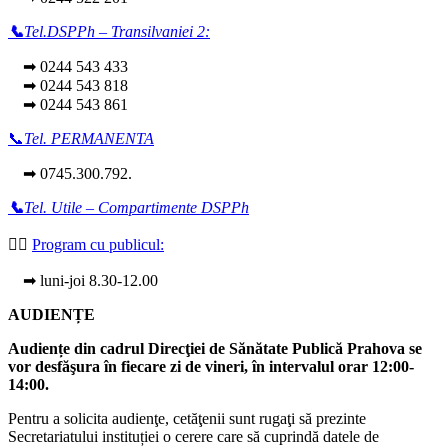
📞
Tel.DSPPh – Transilvaniei 2:
➡ 0244 543 433
➡ 0244 543 818
➡ 0244 543 861
📞
Tel. PERMANENTA
➡ 0745.300.792.
📞
Tel. Utile – Compartimente DSPPh
👩‍⚕️
Program cu publicul:
➡ luni-joi 8.30-12.00
AUDIENȚE
Audiențe din cadrul Direcţiei de Sănătate Publică Prahova se
vor desfăşura în fiecare zi de vineri, în intervalul orar 12:00-
14:00.
Pentru a solicita audienţe, cetăţenii sunt rugaţi să prezinte
Secretariatului instituției o cerere care să cuprindă datele de