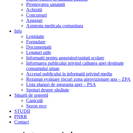
Promovarea sanatatii
Achizitii
Concursuri
Angajari
Asistenta medicala comunitara
Info
Legislatie
Formulare
Documentatii
Legaturi utile
Informatii pentru angajatori/unitati scolare
Informarea publicului privind calitatea apei destinate
consumului uman
Accesul publicului la informatii privind mediu
Rezumat evaluare riscuri zona aprovizionare apa – ZPA
Lista planuri de siguranta apei – PSA
Spoturi despre sănătate
Situații de urgență
Caniculă
Sezon rece
STUDII
PNRR
Contact