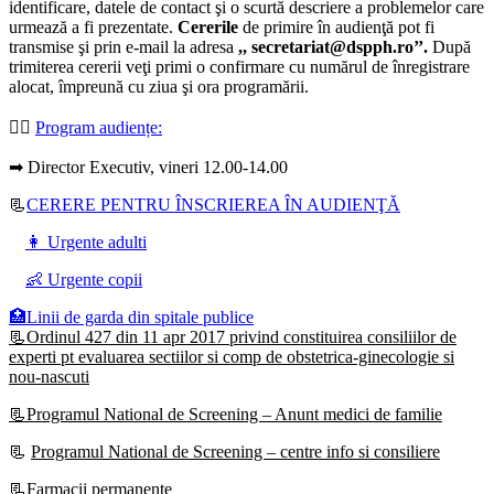
identificare, datele de contact şi o scurtă descriere a problemelor care
urmează a fi prezentate.
Cererile
de primire în audienţă pot fi
transmise şi prin e-mail la adresa
,, secretariat@dspph.ro’’.
După
trimiterea cererii veţi primi o confirmare cu numărul de înregistrare
alocat, împreună cu ziua şi ora programării.
👩‍⚕️
Program audiențe
:
➡ Director Executiv, vineri 12.00-14.00
📃
CERERE PENTRU ÎNSCRIEREA ÎN AUDIENŢĂ
👩 Urgente adulti
👶 Urgente copii
🏥Linii de garda din spitale publice
📃Ordinul 427 din 11 apr 2017 privind constituirea consiliilor de
experti pt evaluarea sectiilor si comp de obstetrica-ginecologie si
nou-nascuti
📃Programul National de Screening – Anunt medici de familie
📃
Programul National de Screening – centre info si consiliere
📃Farmacii permanente