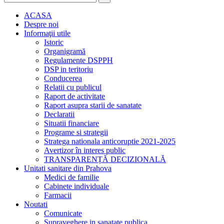
ACASA
Despre noi
Informaţii utile
Istoric
Organigramă
Regulamente DSPPH
DSP in teritoriu
Conducerea
Relatii cu publicul
Raport de activitate
Raport asupra starii de sanatate
Declaratii
Situatii financiare
Programe si strategii
Stratega nationala anticoruptie 2021-2025
Avertizor în interes public
TRANSPARENȚĂ DECIZIONALĂ
Unitati sanitare din Prahova
Medici de familie
Cabinete individuale
Farmacii
Noutati
Comunicate
Supraveghere in sanatate publica