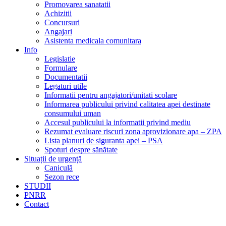
Promovarea sanatatii
Achizitii
Concursuri
Angajari
Asistenta medicala comunitara
Info
Legislatie
Formulare
Documentatii
Legaturi utile
Informatii pentru angajatori/unitati scolare
Informarea publicului privind calitatea apei destinate
consumului uman
Accesul publicului la informatii privind mediu
Rezumat evaluare riscuri zona aprovizionare apa – ZPA
Lista planuri de siguranta apei – PSA
Spoturi despre sănătate
Situații de urgență
Caniculă
Sezon rece
STUDII
PNRR
Contact