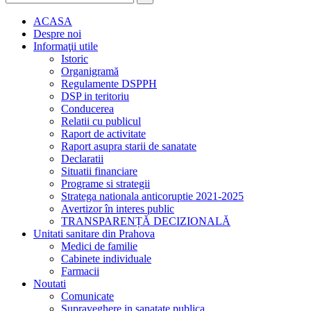
ACASA
Despre noi
Informaţii utile
Istoric
Organigramă
Regulamente DSPPH
DSP in teritoriu
Conducerea
Relatii cu publicul
Raport de activitate
Raport asupra starii de sanatate
Declaratii
Situatii financiare
Programe si strategii
Stratega nationala anticoruptie 2021-2025
Avertizor în interes public
TRANSPARENȚĂ DECIZIONALĂ
Unitati sanitare din Prahova
Medici de familie
Cabinete individuale
Farmacii
Noutati
Comunicate
Supraveghere in sanatate publica