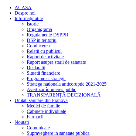
ACASA
Despre noi
Informaţii utile
Istoric
Organigramă
Regulamente DSPPH
DSP in teritoriu
Conducerea
Relatii cu publicul
Raport de activitate
Raport asupra starii de sanatate
Declaratii
Situatii financiare
Programe si strategii
Stratega nationala anticoruptie 2021-2025
Avertizor în interes public
TRANSPARENȚĂ DECIZIONALĂ
Unitati sanitare din Prahova
Medici de familie
Cabinete individuale
Farmacii
Noutati
Comunicate
Supraveghere in sanatate publica