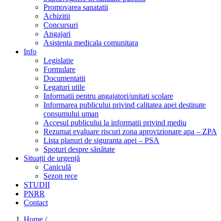
Promovarea sanatatii
Achizitii
Concursuri
Angajari
Asistenta medicala comunitara
Info
Legislatie
Formulare
Documentatii
Legaturi utile
Informatii pentru angajatori/unitati scolare
Informarea publicului privind calitatea apei destinate
consumului uman
Accesul publicului la informatii privind mediu
Rezumat evaluare riscuri zona aprovizionare apa – ZPA
Lista planuri de siguranta apei – PSA
Spoturi despre sănătate
Situații de urgență
Caniculă
Sezon rece
STUDII
PNRR
Contact
Home
/