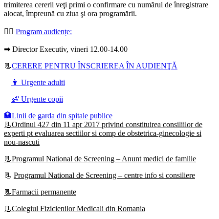
trimiterea cererii veţi primi o confirmare cu numărul de înregistrare
alocat, împreună cu ziua şi ora programării.
👩‍⚕️
Program audiențe
:
➡ Director Executiv, vineri 12.00-14.00
📃
CERERE PENTRU ÎNSCRIEREA ÎN AUDIENŢĂ
👩 Urgente adulti
👶 Urgente copii
🏥Linii de garda din spitale publice
📃Ordinul 427 din 11 apr 2017 privind constituirea consiliilor de
experti pt evaluarea sectiilor si comp de obstetrica-ginecologie si
nou-nascuti
📃Programul National de Screening – Anunt medici de familie
📃
Programul National de Screening – centre info si consiliere
📃Farmacii permanente
📃Colegiul Fizicienilor Medicali din Romania