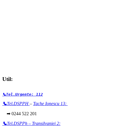
Util:
📞Tel.Urgente: 112
📞
Tel.DSPPH
–
Tache Ionescu 13:
➡ 0244 522 201
📞
Tel.DSPPh – Transilvaniei 2: