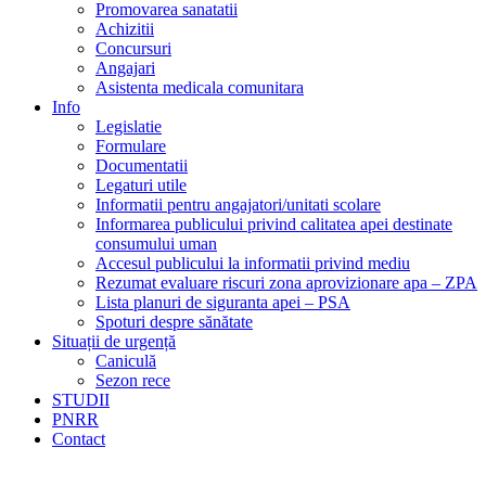
Promovarea sanatatii
Achizitii
Concursuri
Angajari
Asistenta medicala comunitara
Info
Legislatie
Formulare
Documentatii
Legaturi utile
Informatii pentru angajatori/unitati scolare
Informarea publicului privind calitatea apei destinate
consumului uman
Accesul publicului la informatii privind mediu
Rezumat evaluare riscuri zona aprovizionare apa – ZPA
Lista planuri de siguranta apei – PSA
Spoturi despre sănătate
Situații de urgență
Caniculă
Sezon rece
STUDII
PNRR
Contact