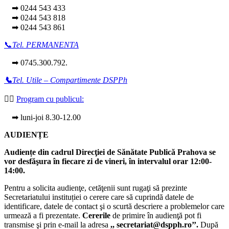
➡ 0244 543 433
➡ 0244 543 818
➡ 0244 543 861
📞
Tel. PERMANENTA
➡ 0745.300.792.
📞
Tel. Utile – Compartimente DSPPh
👩‍⚕️
Program cu publicul:
➡ luni-joi 8.30-12.00
AUDIENȚE
Audiențe din cadrul Direcţiei de Sănătate Publică Prahova se
vor desfăşura în fiecare zi de vineri, în intervalul orar 12:00-
14:00.
Pentru a solicita audienţe, cetăţenii sunt rugaţi să prezinte
Secretariatului instituției o cerere care să cuprindă datele de
identificare, datele de contact şi o scurtă descriere a problemelor care
urmează a fi prezentate.
Cererile
de primire în audienţă pot fi
transmise şi prin e-mail la adresa
,, secretariat@dspph.ro’’.
După