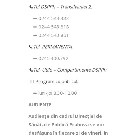
📞
Tel.DSPPh – Transilvaniei 2:
➡ 0244 543 433
➡ 0244 543 818
➡ 0244 543 861
📞
Tel. PERMANENTA
➡ 0745.300.792.
📞
Tel. Utile – Compartimente DSPPh
👩‍⚕️
Program cu publicul:
➡ luni-joi 8.30-12.00
AUDIENȚE
Audiențe din cadrul Direcţiei de
Sănătate Publică Prahova se vor
desfăşura în fiecare zi de vineri, în