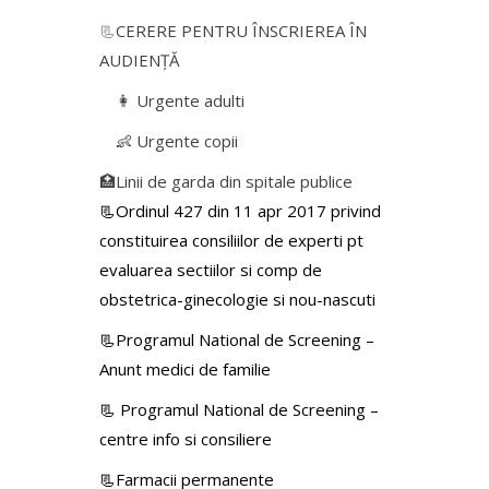
📃
CERERE PENTRU ÎNSCRIEREA ÎN
AUDIENŢĂ
👩 Urgente adulti
👶 Urgente copii
🏥Linii de garda din spitale publice
📃Ordinul 427 din 11 apr 2017 privind
constituirea consiliilor de experti pt
evaluarea sectiilor si comp de
obstetrica-ginecologie si nou-nascuti
📃Programul National de Screening –
Anunt medici de familie
📃
Programul National de Screening –
centre info si consiliere
📃Farmacii permanente