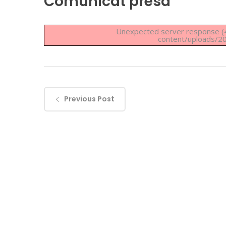
Comunicat presa
Unexpected server response (4
content/uploads/2
Previous Post