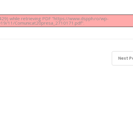
29) while retrieving PDF "https://www.dspph.ro/wp-
019/11/Comunicat20presa_2710171.pdf".
Next P