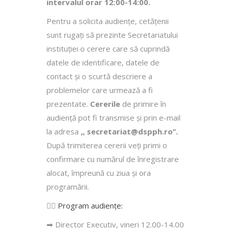
intervalul orar 12:00-14:00.
Pentru a solicita audienţe, cetăţenii
sunt rugaţi să prezinte Secretariatului
instituției o cerere care să cuprindă
datele de identificare, datele de
contact şi o scurtă descriere a
problemelor care urmează a fi
prezentate.
Cererile
de primire în
audienţă pot fi transmise şi prin e-mail
la adresa
,, secretariat@dspph.ro’’.
După trimiterea cererii veţi primi o
confirmare cu numărul de înregistrare
alocat, împreună cu ziua şi ora
programării.
👩‍⚕️
Program audiențe
:
➡ Director Executiv, vineri 12.00-14.00