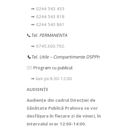
➡ 0244 543 433
➡ 0244 543 818
➡ 0244 543 861
📞
Tel. PERMANENTA
➡ 0745.300.792.
📞
Tel. Utile – Compartimente DSPPh
👩‍⚕️
Program cu publicul:
➡ luni-joi 8.30-12.00
AUDIENȚE
Audiențe din cadrul Direcţiei de
Sănătate Publică Prahova se vor
desfăşura în fiecare zi de vineri, în
intervalul orar 12:00-14:00.