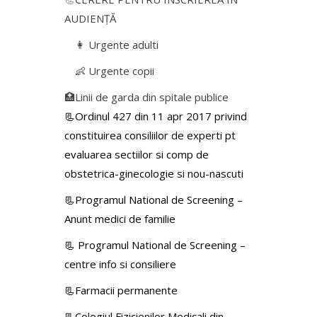
AUDIENŢĂ
👩 Urgente adulti
👶 Urgente copii
🏥Linii de garda din spitale publice
📃Ordinul 427 din 11 apr 2017 privind
constituirea consiliilor de experti pt
evaluarea sectiilor si comp de
obstetrica-ginecologie si nou-nascuti
📃Programul National de Screening –
Anunt medici de familie
📃
Programul National de Screening –
centre info si consiliere
📃Farmacii permanente
📃Colegiul Fizicienilor Medicali din