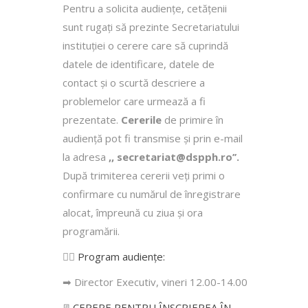
Pentru a solicita audienţe, cetăţenii
sunt rugaţi să prezinte Secretariatului
instituției o cerere care să cuprindă
datele de identificare, datele de
contact şi o scurtă descriere a
problemelor care urmează a fi
prezentate.
Cererile
de primire în
audienţă pot fi transmise şi prin e-mail
la adresa
,, secretariat@dspph.ro’’.
După trimiterea cererii veţi primi o
confirmare cu numărul de înregistrare
alocat, împreună cu ziua şi ora
programării.
👩‍⚕️
Program audiențe
:
➡ Director Executiv, vineri 12.00-14.00
📃
CERERE PENTRU ÎNSCRIEREA ÎN