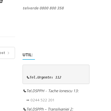
e
telverde 0800 800 358
ost
UTIL:
📞Tel.Urgente: 112
📞
Tel.DSPPH
–
Tache Ionescu 13:
➡ 0244 522 201
📞
Tel.DSPPh – Transilvaniei 2: