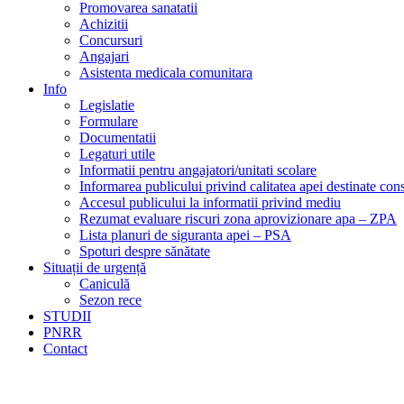
Promovarea sanatatii
Achizitii
Concursuri
Angajari
Asistenta medicala comunitara
Info
Legislatie
Formulare
Documentatii
Legaturi utile
Informatii pentru angajatori/unitati scolare
Informarea publicului privind calitatea apei destinate c
Accesul publicului la informatii privind mediu
Rezumat evaluare riscuri zona aprovizionare apa – ZPA
Lista planuri de siguranta apei – PSA
Spoturi despre sănătate
Situații de urgență
Caniculă
Sezon rece
STUDII
PNRR
Contact