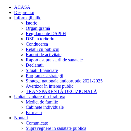
ACASA
Despre noi
Informaţii utile
Istoric
Organigramă
Regulamente DSPPH
DSP in teritoriu
Conducerea
Relatii cu publicul
Raport de activitate
Raport asupra starii de sanatate
Declaratii
Situatii financiare
Programe si strategii
Stratega nationala anticoruptie 2021-2025
Avertizor în interes public
TRANSPARENȚĂ DECIZIONALĂ
Unitati sanitare din Prahova
Medici de familie
Cabinete individuale
Farmacii
Noutati
Comunicate
Supraveghere in sanatate publica