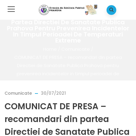
COMUNICAT DE PRESA – Recomandari Din
Partea Directiei De Sanatate Publica
Prahova Pentru Prevenirea Incidentelor
In Timpul Perioadei De Temperaturi
Extreme
Home
/
Comunicate
/
COMUNICAT DE PRESA – recomandari din partea
Directiei de Sanatate Publica Prahova pentru
prevenirea incidentelor in timpul perioadei de
temperaturi extreme
Comunicate
30/07/2021
COMUNICAT DE PRESA –
recomandari din partea
Directiei de Sanatate Publica