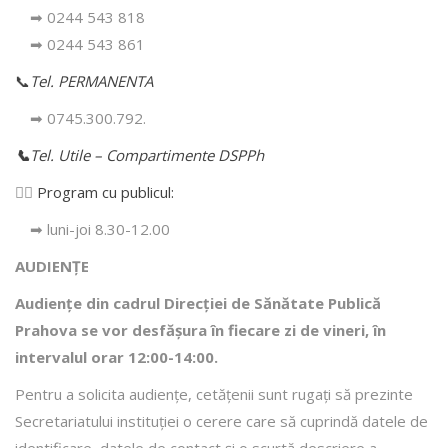
➡ 0244 543 818
➡ 0244 543 861
📞
Tel. PERMANENTA
➡ 0745.300.792.
📞
Tel. Utile – Compartimente DSPPh
👩‍⚕️
Program cu publicul:
➡ luni-joi 8.30-12.00
AUDIENȚE
Audiențe din cadrul Direcţiei de Sănătate Publică
Prahova se vor desfăşura în fiecare zi de vineri, în
intervalul orar 12:00-14:00.
Pentru a solicita audienţe, cetăţenii sunt rugaţi să prezinte
Secretariatului instituției o cerere care să cuprindă datele de