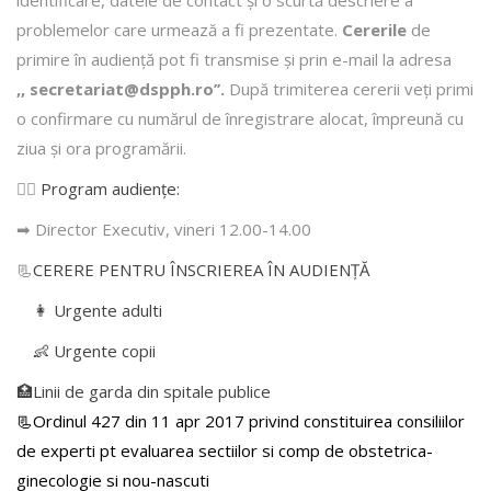
identificare, datele de contact şi o scurtă descriere a
problemelor care urmează a fi prezentate.
Cererile
de
primire în audienţă pot fi transmise şi prin e-mail la adresa
,, secretariat@dspph.ro’’.
După trimiterea cererii veţi primi
o confirmare cu numărul de înregistrare alocat, împreună cu
ziua şi ora programării.
👩‍⚕️
Program audiențe
:
➡ Director Executiv, vineri 12.00-14.00
📃
CERERE PENTRU ÎNSCRIEREA ÎN AUDIENŢĂ
👩 Urgente adulti
👶 Urgente copii
🏥Linii de garda din spitale publice
📃Ordinul 427 din 11 apr 2017 privind constituirea consiliilor
de experti pt evaluarea sectiilor si comp de obstetrica-
ginecologie si nou-nascuti