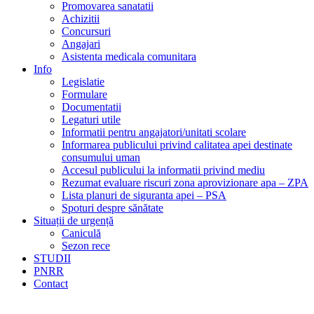
Promovarea sanatatii
Achizitii
Concursuri
Angajari
Asistenta medicala comunitara
Info
Legislatie
Formulare
Documentatii
Legaturi utile
Informatii pentru angajatori/unitati scolare
Informarea publicului privind calitatea apei destinate
consumului uman
Accesul publicului la informatii privind mediu
Rezumat evaluare riscuri zona aprovizionare apa – ZPA
Lista planuri de siguranta apei – PSA
Spoturi despre sănătate
Situații de urgență
Caniculă
Sezon rece
STUDII
PNRR
Contact