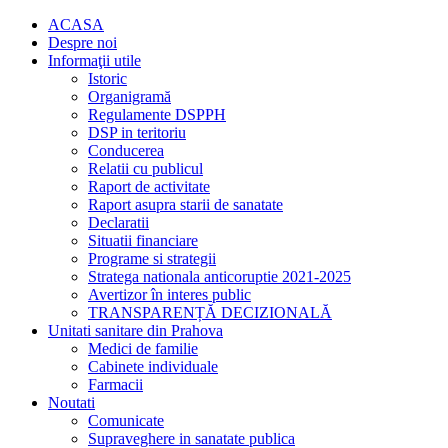
ACASA
Despre noi
Informaţii utile
Istoric
Organigramă
Regulamente DSPPH
DSP in teritoriu
Conducerea
Relatii cu publicul
Raport de activitate
Raport asupra starii de sanatate
Declaratii
Situatii financiare
Programe si strategii
Stratega nationala anticoruptie 2021-2025
Avertizor în interes public
TRANSPARENȚĂ DECIZIONALĂ
Unitati sanitare din Prahova
Medici de familie
Cabinete individuale
Farmacii
Noutati
Comunicate
Supraveghere in sanatate publica