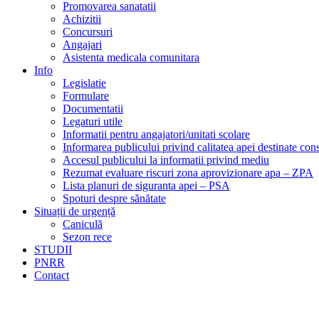
Promovarea sanatatii
Achizitii
Concursuri
Angajari
Asistenta medicala comunitara
Info
Legislatie
Formulare
Documentatii
Legaturi utile
Informatii pentru angajatori/unitati scolare
Informarea publicului privind calitatea apei destinate c
Accesul publicului la informatii privind mediu
Rezumat evaluare riscuri zona aprovizionare apa – ZPA
Lista planuri de siguranta apei – PSA
Spoturi despre sănătate
Situații de urgență
Caniculă
Sezon rece
STUDII
PNRR
Contact