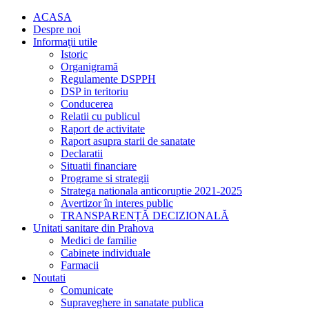
ACASA
Despre noi
Informaţii utile
Istoric
Organigramă
Regulamente DSPPH
DSP in teritoriu
Conducerea
Relatii cu publicul
Raport de activitate
Raport asupra starii de sanatate
Declaratii
Situatii financiare
Programe si strategii
Stratega nationala anticoruptie 2021-2025
Avertizor în interes public
TRANSPARENȚĂ DECIZIONALĂ
Unitati sanitare din Prahova
Medici de familie
Cabinete individuale
Farmacii
Noutati
Comunicate
Supraveghere in sanatate publica