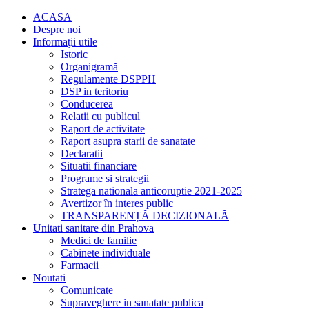
ACASA
Despre noi
Informaţii utile
Istoric
Organigramă
Regulamente DSPPH
DSP in teritoriu
Conducerea
Relatii cu publicul
Raport de activitate
Raport asupra starii de sanatate
Declaratii
Situatii financiare
Programe si strategii
Stratega nationala anticoruptie 2021-2025
Avertizor în interes public
TRANSPARENȚĂ DECIZIONALĂ
Unitati sanitare din Prahova
Medici de familie
Cabinete individuale
Farmacii
Noutati
Comunicate
Supraveghere in sanatate publica