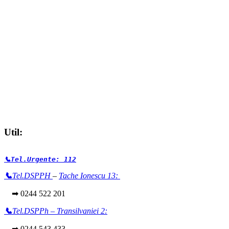
Util:
📞Tel.Urgente: 112
📞
Tel.DSPPH
–
Tache Ionescu 13:
➡ 0244 522 201
📞
Tel.DSPPh – Transilvaniei 2:
➡ 0244 543 433