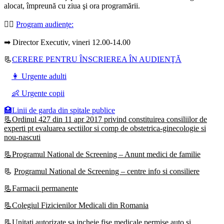
alocat, împreună cu ziua şi ora programării.
👩‍⚕️
Program audiențe
:
➡ Director Executiv, vineri 12.00-14.00
📃
CERERE PENTRU ÎNSCRIEREA ÎN AUDIENŢĂ
👩 Urgente adulti
👶 Urgente copii
🏥Linii de garda din spitale publice
📃Ordinul 427 din 11 apr 2017 privind constituirea consiliilor de
experti pt evaluarea sectiilor si comp de obstetrica-ginecologie si
nou-nascuti
📃Programul National de Screening – Anunt medici de familie
📃
Programul National de Screening – centre info si consiliere
📃Farmacii permanente
📃Colegiul Fizicienilor Medicali din Romania
📃Unitati autorizate sa incheie fise medicale permise auto si