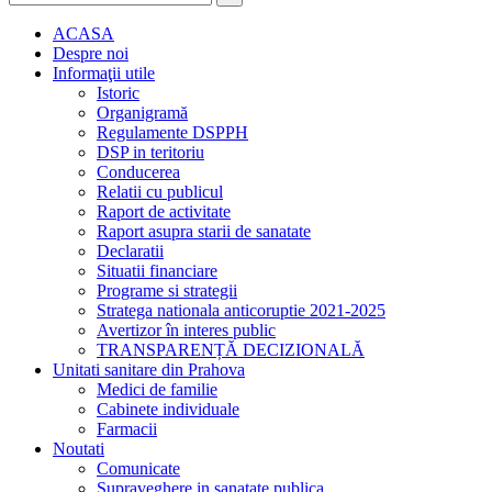
ACASA
Despre noi
Informaţii utile
Istoric
Organigramă
Regulamente DSPPH
DSP in teritoriu
Conducerea
Relatii cu publicul
Raport de activitate
Raport asupra starii de sanatate
Declaratii
Situatii financiare
Programe si strategii
Stratega nationala anticoruptie 2021-2025
Avertizor în interes public
TRANSPARENȚĂ DECIZIONALĂ
Unitati sanitare din Prahova
Medici de familie
Cabinete individuale
Farmacii
Noutati
Comunicate
Supraveghere in sanatate publica