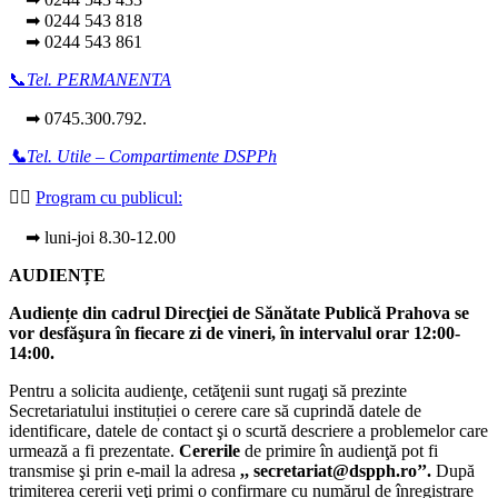
➡ 0244 543 818
➡ 0244 543 861
📞
Tel. PERMANENTA
➡ 0745.300.792.
📞
Tel. Utile – Compartimente DSPPh
👩‍⚕️
Program cu publicul:
➡ luni-joi 8.30-12.00
AUDIENȚE
Audiențe din cadrul Direcţiei de Sănătate Publică Prahova se
vor desfăşura în fiecare zi de vineri, în intervalul orar 12:00-
14:00.
Pentru a solicita audienţe, cetăţenii sunt rugaţi să prezinte
Secretariatului instituției o cerere care să cuprindă datele de
identificare, datele de contact şi o scurtă descriere a problemelor care
urmează a fi prezentate.
Cererile
de primire în audienţă pot fi
transmise şi prin e-mail la adresa
,, secretariat@dspph.ro’’.
După
trimiterea cererii veţi primi o confirmare cu numărul de înregistrare