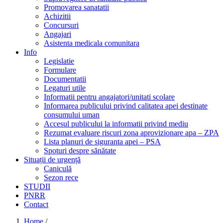
Promovarea sanatatii
Achizitii
Concursuri
Angajari
Asistenta medicala comunitara
Info
Legislatie
Formulare
Documentatii
Legaturi utile
Informatii pentru angajatori/unitati scolare
Informarea publicului privind calitatea apei destinate
consumului uman
Accesul publicului la informatii privind mediu
Rezumat evaluare riscuri zona aprovizionare apa – ZPA
Lista planuri de siguranta apei – PSA
Spoturi despre sănătate
Situații de urgență
Caniculă
Sezon rece
STUDII
PNRR
Contact
Home
/