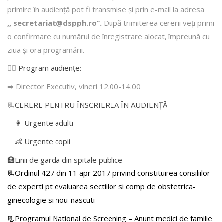
primire în audienţă pot fi transmise şi prin e-mail la adresa
,, secretariat@dspph.ro’’.
După trimiterea cererii veţi primi
o confirmare cu numărul de înregistrare alocat, împreună cu
ziua şi ora programării.
👩‍⚕️
Program audiențe
:
➡ Director Executiv, vineri 12.00-14.00
📃
CERERE PENTRU ÎNSCRIEREA ÎN AUDIENŢĂ
👩 Urgente adulti
👶 Urgente copii
🏥Linii de garda din spitale publice
📃Ordinul 427 din 11 apr 2017 privind constituirea consiliilor
de experti pt evaluarea sectiilor si comp de obstetrica-
ginecologie si nou-nascuti
📃Programul National de Screening – Anunt medici de familie