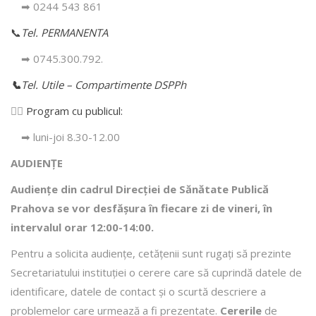
➡ 0244 543 861
📞
Tel. PERMANENTA
➡ 0745.300.792.
📞
Tel. Utile – Compartimente DSPPh
👩‍⚕️
Program cu publicul:
➡ luni-joi 8.30-12.00
AUDIENȚE
Audiențe din cadrul Direcţiei de Sănătate Publică
Prahova se vor desfăşura în fiecare zi de vineri, în
intervalul orar 12:00-14:00.
Pentru a solicita audienţe, cetăţenii sunt rugaţi să prezinte
Secretariatului instituției o cerere care să cuprindă datele de
identificare, datele de contact şi o scurtă descriere a
problemelor care urmează a fi prezentate.
Cererile
de