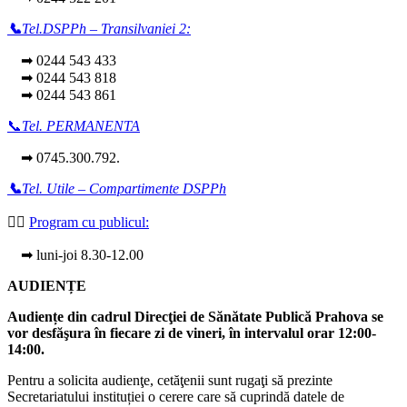
📞
Tel.DSPPh – Transilvaniei 2:
➡ 0244 543 433
➡ 0244 543 818
➡ 0244 543 861
📞
Tel. PERMANENTA
➡ 0745.300.792.
📞
Tel. Utile – Compartimente DSPPh
👩‍⚕️
Program cu publicul:
➡ luni-joi 8.30-12.00
AUDIENȚE
Audiențe din cadrul Direcţiei de Sănătate Publică Prahova se
vor desfăşura în fiecare zi de vineri, în intervalul orar 12:00-
14:00.
Pentru a solicita audienţe, cetăţenii sunt rugaţi să prezinte
Secretariatului instituției o cerere care să cuprindă datele de