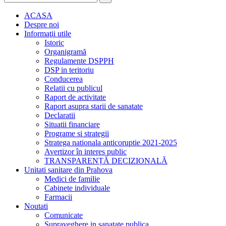
ACASA
Despre noi
Informaţii utile
Istoric
Organigramă
Regulamente DSPPH
DSP in teritoriu
Conducerea
Relatii cu publicul
Raport de activitate
Raport asupra starii de sanatate
Declaratii
Situatii financiare
Programe si strategii
Stratega nationala anticoruptie 2021-2025
Avertizor în interes public
TRANSPARENȚĂ DECIZIONALĂ
Unitati sanitare din Prahova
Medici de familie
Cabinete individuale
Farmacii
Noutati
Comunicate
Supraveghere in sanatate publica