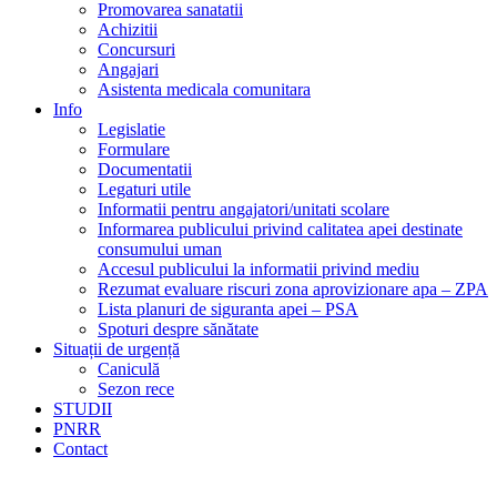
Promovarea sanatatii
Achizitii
Concursuri
Angajari
Asistenta medicala comunitara
Info
Legislatie
Formulare
Documentatii
Legaturi utile
Informatii pentru angajatori/unitati scolare
Informarea publicului privind calitatea apei destinate
consumului uman
Accesul publicului la informatii privind mediu
Rezumat evaluare riscuri zona aprovizionare apa – ZPA
Lista planuri de siguranta apei – PSA
Spoturi despre sănătate
Situații de urgență
Caniculă
Sezon rece
STUDII
PNRR
Contact