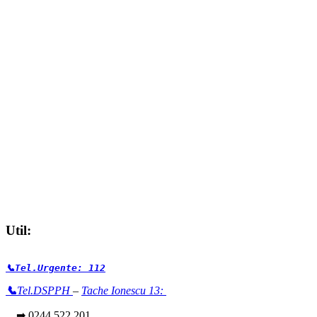
Util:
📞Tel.Urgente: 112
📞
Tel.DSPPH
–
Tache Ionescu 13:
➡ 0244 522 201