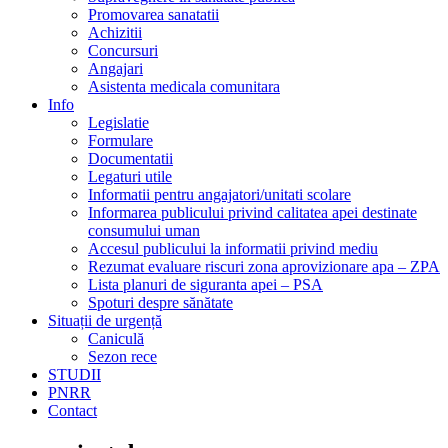
Promovarea sanatatii
Achizitii
Concursuri
Angajari
Asistenta medicala comunitara
Info
Legislatie
Formulare
Documentatii
Legaturi utile
Informatii pentru angajatori/unitati scolare
Informarea publicului privind calitatea apei destinate
consumului uman
Accesul publicului la informatii privind mediu
Rezumat evaluare riscuri zona aprovizionare apa – ZPA
Lista planuri de siguranta apei – PSA
Spoturi despre sănătate
Situații de urgență
Caniculă
Sezon rece
STUDII
PNRR
Contact