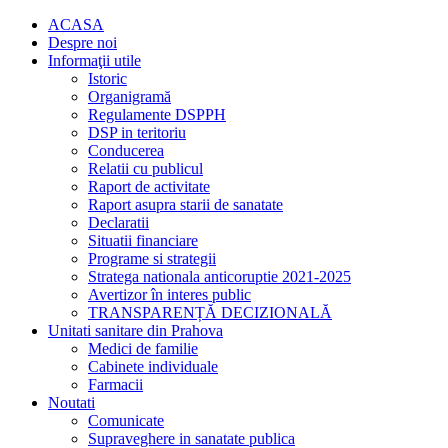
ACASA
Despre noi
Informaţii utile
Istoric
Organigramă
Regulamente DSPPH
DSP in teritoriu
Conducerea
Relatii cu publicul
Raport de activitate
Raport asupra starii de sanatate
Declaratii
Situatii financiare
Programe si strategii
Stratega nationala anticoruptie 2021-2025
Avertizor în interes public
TRANSPARENȚĂ DECIZIONALĂ
Unitati sanitare din Prahova
Medici de familie
Cabinete individuale
Farmacii
Noutati
Comunicate
Supraveghere in sanatate publica