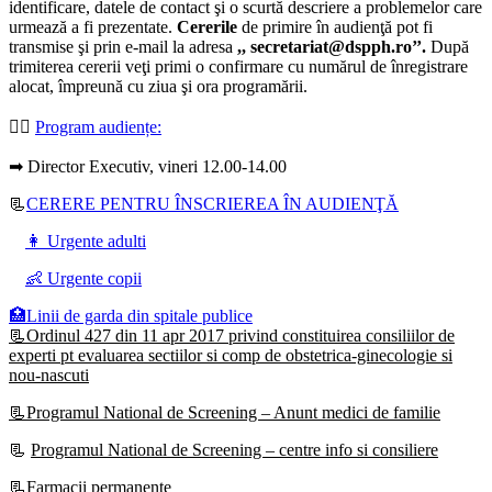
identificare, datele de contact şi o scurtă descriere a problemelor care
urmează a fi prezentate.
Cererile
de primire în audienţă pot fi
transmise şi prin e-mail la adresa
,, secretariat@dspph.ro’’.
După
trimiterea cererii veţi primi o confirmare cu numărul de înregistrare
alocat, împreună cu ziua şi ora programării.
👩‍⚕️
Program audiențe
:
➡ Director Executiv, vineri 12.00-14.00
📃
CERERE PENTRU ÎNSCRIEREA ÎN AUDIENŢĂ
👩 Urgente adulti
👶 Urgente copii
🏥Linii de garda din spitale publice
📃Ordinul 427 din 11 apr 2017 privind constituirea consiliilor de
experti pt evaluarea sectiilor si comp de obstetrica-ginecologie si
nou-nascuti
📃Programul National de Screening – Anunt medici de familie
📃
Programul National de Screening – centre info si consiliere
📃Farmacii permanente