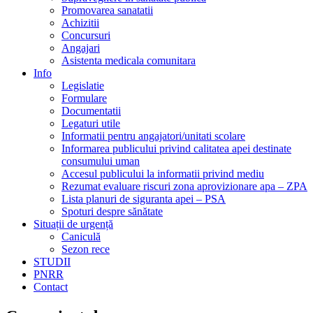
Promovarea sanatatii
Achizitii
Concursuri
Angajari
Asistenta medicala comunitara
Info
Legislatie
Formulare
Documentatii
Legaturi utile
Informatii pentru angajatori/unitati scolare
Informarea publicului privind calitatea apei destinate
consumului uman
Accesul publicului la informatii privind mediu
Rezumat evaluare riscuri zona aprovizionare apa – ZPA
Lista planuri de siguranta apei – PSA
Spoturi despre sănătate
Situații de urgență
Caniculă
Sezon rece
STUDII
PNRR
Contact