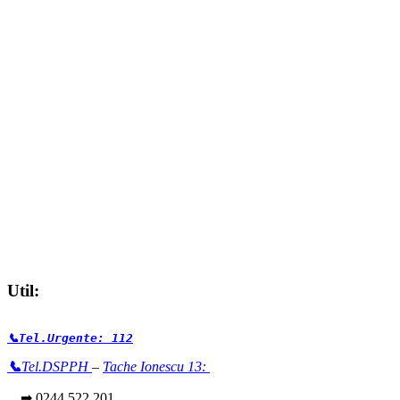
Util:
📞Tel.Urgente: 112
📞
Tel.DSPPH
–
Tache Ionescu 13:
➡ 0244 522 201