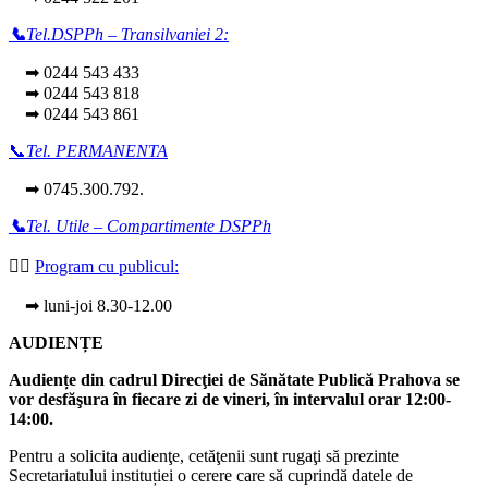
📞
Tel.DSPPh – Transilvaniei 2:
➡ 0244 543 433
➡ 0244 543 818
➡ 0244 543 861
📞
Tel. PERMANENTA
➡ 0745.300.792.
📞
Tel. Utile – Compartimente DSPPh
👩‍⚕️
Program cu publicul:
➡ luni-joi 8.30-12.00
AUDIENȚE
Audiențe din cadrul Direcţiei de Sănătate Publică Prahova se
vor desfăşura în fiecare zi de vineri, în intervalul orar 12:00-
14:00.
Pentru a solicita audienţe, cetăţenii sunt rugaţi să prezinte
Secretariatului instituției o cerere care să cuprindă datele de