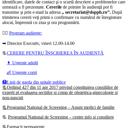
identificare, datele de contact şi o scurtă descriere a problemelor care
urmează a fi prezentate.
Cererile
de primire în audienţă pot fi
transmise şi prin e-mail la adresa
,, secretariat@dspph.ro’’.
După
trimiterea cererii veţi primi o confirmare cu numărul de înregistrare
alocat, împreună cu ziua şi ora programării.
👩‍⚕️
Program audiențe
:
➡ Director Executiv, vineri 12.00-14.00
📃
CERERE PENTRU ÎNSCRIEREA ÎN AUDIENŢĂ
👩 Urgente adulti
👶 Urgente copii
🏥Linii de garda din spitale publice
📃Ordinul 427 din 11 apr 2017 privind constituirea consiliilor de
experti pt evaluarea sectiilor si comp de obstetrica-ginecologie si
nou-nascuti
📃Programul National de Screening – Anunt medici de familie
📃
Programul National de Screening – centre info si consiliere
📃Farmacii permanente