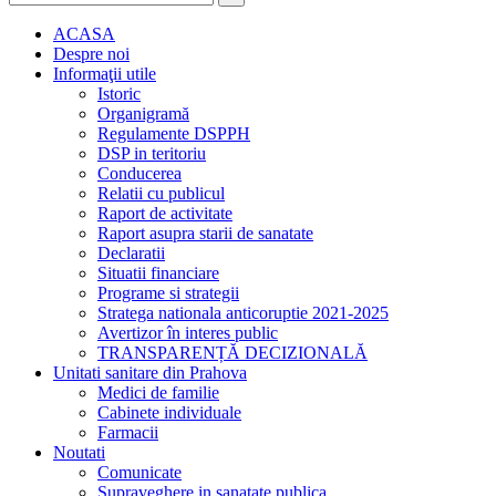
ACASA
Despre noi
Informaţii utile
Istoric
Organigramă
Regulamente DSPPH
DSP in teritoriu
Conducerea
Relatii cu publicul
Raport de activitate
Raport asupra starii de sanatate
Declaratii
Situatii financiare
Programe si strategii
Stratega nationala anticoruptie 2021-2025
Avertizor în interes public
TRANSPARENȚĂ DECIZIONALĂ
Unitati sanitare din Prahova
Medici de familie
Cabinete individuale
Farmacii
Noutati
Comunicate
Supraveghere in sanatate publica