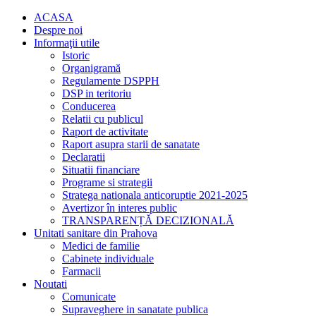
ACASA
Despre noi
Informaţii utile
Istoric
Organigramă
Regulamente DSPPH
DSP in teritoriu
Conducerea
Relatii cu publicul
Raport de activitate
Raport asupra starii de sanatate
Declaratii
Situatii financiare
Programe si strategii
Stratega nationala anticoruptie 2021-2025
Avertizor în interes public
TRANSPARENȚĂ DECIZIONALĂ
Unitati sanitare din Prahova
Medici de familie
Cabinete individuale
Farmacii
Noutati
Comunicate
Supraveghere in sanatate publica