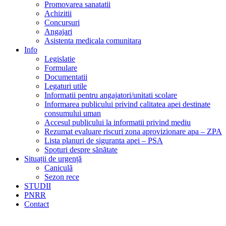
Promovarea sanatatii
Achizitii
Concursuri
Angajari
Asistenta medicala comunitara
Info
Legislatie
Formulare
Documentatii
Legaturi utile
Informatii pentru angajatori/unitati scolare
Informarea publicului privind calitatea apei destinate
consumului uman
Accesul publicului la informatii privind mediu
Rezumat evaluare riscuri zona aprovizionare apa – ZPA
Lista planuri de siguranta apei – PSA
Spoturi despre sănătate
Situații de urgență
Caniculă
Sezon rece
STUDII
PNRR
Contact