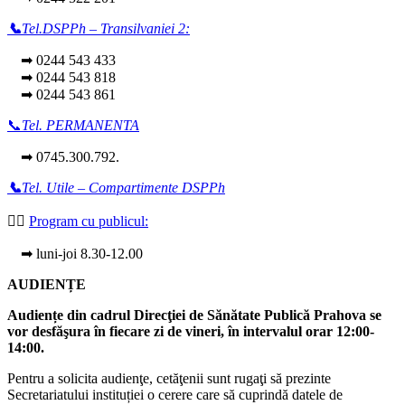
📞
Tel.DSPPh – Transilvaniei 2:
➡ 0244 543 433
➡ 0244 543 818
➡ 0244 543 861
📞
Tel. PERMANENTA
➡ 0745.300.792.
📞
Tel. Utile – Compartimente DSPPh
👩‍⚕️
Program cu publicul:
➡ luni-joi 8.30-12.00
AUDIENȚE
Audiențe din cadrul Direcţiei de Sănătate Publică Prahova se
vor desfăşura în fiecare zi de vineri, în intervalul orar 12:00-
14:00.
Pentru a solicita audienţe, cetăţenii sunt rugaţi să prezinte
Secretariatului instituției o cerere care să cuprindă datele de