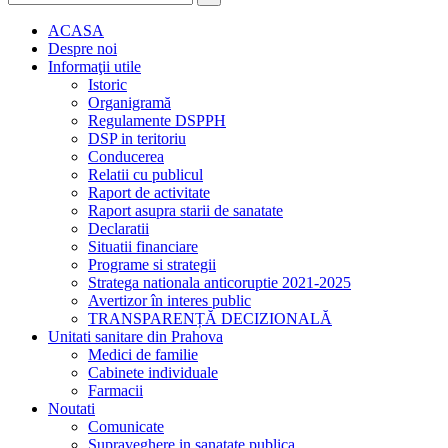
ACASA
Despre noi
Informaţii utile
Istoric
Organigramă
Regulamente DSPPH
DSP in teritoriu
Conducerea
Relatii cu publicul
Raport de activitate
Raport asupra starii de sanatate
Declaratii
Situatii financiare
Programe si strategii
Stratega nationala anticoruptie 2021-2025
Avertizor în interes public
TRANSPARENȚĂ DECIZIONALĂ
Unitati sanitare din Prahova
Medici de familie
Cabinete individuale
Farmacii
Noutati
Comunicate
Supraveghere in sanatate publica