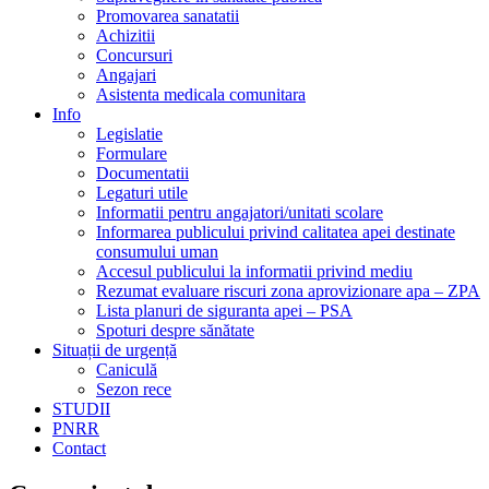
Promovarea sanatatii
Achizitii
Concursuri
Angajari
Asistenta medicala comunitara
Info
Legislatie
Formulare
Documentatii
Legaturi utile
Informatii pentru angajatori/unitati scolare
Informarea publicului privind calitatea apei destinate
consumului uman
Accesul publicului la informatii privind mediu
Rezumat evaluare riscuri zona aprovizionare apa – ZPA
Lista planuri de siguranta apei – PSA
Spoturi despre sănătate
Situații de urgență
Caniculă
Sezon rece
STUDII
PNRR
Contact