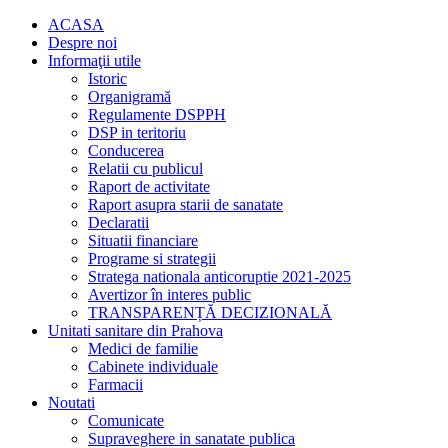
ACASA
Despre noi
Informaţii utile
Istoric
Organigramă
Regulamente DSPPH
DSP in teritoriu
Conducerea
Relatii cu publicul
Raport de activitate
Raport asupra starii de sanatate
Declaratii
Situatii financiare
Programe si strategii
Stratega nationala anticoruptie 2021-2025
Avertizor în interes public
TRANSPARENȚĂ DECIZIONALĂ
Unitati sanitare din Prahova
Medici de familie
Cabinete individuale
Farmacii
Noutati
Comunicate
Supraveghere in sanatate publica