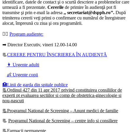
identificare, datele de contact şi o scurtă descriere a problemelor care
urmează a fi prezentate.
Cererile
de primire în audienţă pot fi
transmise şi prin e-mail la adresa
,, secretariat@dspph.ro’’.
După
trimiterea cererii veţi primi o confirmare cu numărul de înregistrare
alocat, împreună cu ziua şi ora programării.
👩‍⚕️
Program audiențe
:
➡ Director Executiv, vineri 12.00-14.00
📃
CERERE PENTRU ÎNSCRIEREA ÎN AUDIENŢĂ
👩 Urgente adulti
👶 Urgente copii
🏥Linii de garda din spitale publice
📃Ordinul 427 din 11 apr 2017 privind constituirea consiliilor de
experti pt evaluarea sectiilor si comp de obstetrica-ginecologie si
nou-nascuti
📃Programul National de Screening – Anunt medici de familie
📃
Programul National de Screening – centre info si consiliere
📃Farmacii permanente