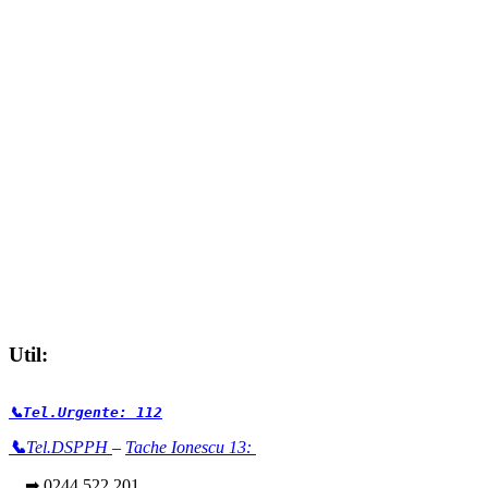
Util:
📞Tel.Urgente: 112
📞
Tel.DSPPH
–
Tache Ionescu 13:
➡ 0244 522 201