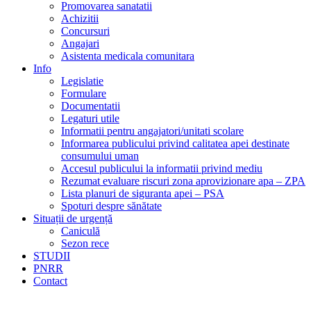
Promovarea sanatatii
Achizitii
Concursuri
Angajari
Asistenta medicala comunitara
Info
Legislatie
Formulare
Documentatii
Legaturi utile
Informatii pentru angajatori/unitati scolare
Informarea publicului privind calitatea apei destinate
consumului uman
Accesul publicului la informatii privind mediu
Rezumat evaluare riscuri zona aprovizionare apa – ZPA
Lista planuri de siguranta apei – PSA
Spoturi despre sănătate
Situații de urgență
Caniculă
Sezon rece
STUDII
PNRR
Contact