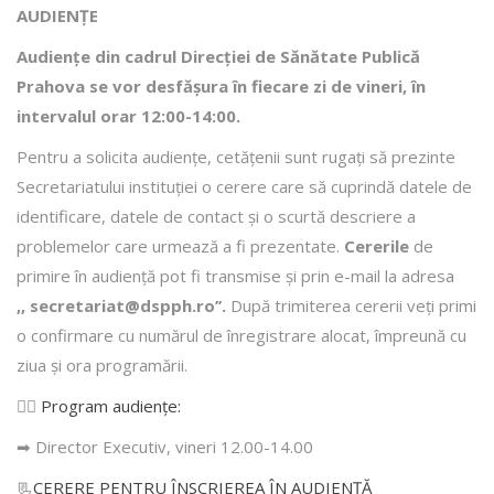
AUDIENȚE
Audiențe din cadrul Direcţiei de Sănătate Publică
Prahova se vor desfăşura în fiecare zi de vineri, în
intervalul orar 12:00-14:00.
Pentru a solicita audienţe, cetăţenii sunt rugaţi să prezinte
Secretariatului instituției o cerere care să cuprindă datele de
identificare, datele de contact şi o scurtă descriere a
problemelor care urmează a fi prezentate.
Cererile
de
primire în audienţă pot fi transmise şi prin e-mail la adresa
,, secretariat@dspph.ro’’.
După trimiterea cererii veţi primi
o confirmare cu numărul de înregistrare alocat, împreună cu
ziua şi ora programării.
👩‍⚕️
Program audiențe
:
➡ Director Executiv, vineri 12.00-14.00
📃
CERERE PENTRU ÎNSCRIEREA ÎN AUDIENŢĂ