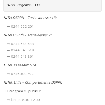
📞Tel.Urgente: 112
📞
Tel.DSPPH
–
Tache Ionescu 13:
➡ 0244 522 201
📞
Tel.DSPPh – Transilvaniei 2:
➡ 0244 543 433
➡ 0244 543 818
➡ 0244 543 861
📞
Tel. PERMANENTA
➡ 0745.300.792.
📞
Tel. Utile – Compartimente DSPPh
👩‍⚕️
Program cu publicul:
➡ luni-joi 8.30-12.00