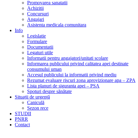
Promovarea sanatatii
Achizitii
Concursuri
Angajari
Asistenta medicala comunitara
Info
Legislatie
Formulare
Documentatii
Legaturi utile
Informatii pentru angajatori/unitati scolare
Informarea publicului privind calitatea apei destinate
consumului uman
Accesul publicului la informatii privind mediu
Rezumat evaluare riscuri zona aprovizionare apa – ZPA
Lista planuri de siguranta apei – PSA
Spoturi despre sănătate
Situații de urgență
Caniculă
Sezon rece
STUDII
PNRR
Contact