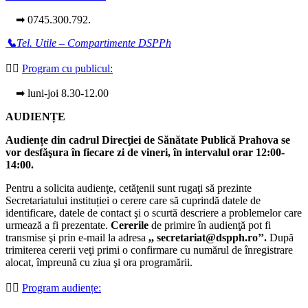
➡ 0745.300.792.
📞
Tel. Utile – Compartimente DSPPh
👩‍⚕️
Program cu publicul:
➡ luni-joi 8.30-12.00
AUDIENȚE
Audiențe din cadrul Direcţiei de Sănătate Publică Prahova se
vor desfăşura în fiecare zi de vineri, în intervalul orar 12:00-
14:00.
Pentru a solicita audienţe, cetăţenii sunt rugaţi să prezinte
Secretariatului instituției o cerere care să cuprindă datele de
identificare, datele de contact şi o scurtă descriere a problemelor care
urmează a fi prezentate.
Cererile
de primire în audienţă pot fi
transmise şi prin e-mail la adresa
,, secretariat@dspph.ro’’.
După
trimiterea cererii veţi primi o confirmare cu numărul de înregistrare
alocat, împreună cu ziua şi ora programării.
👩‍⚕️
Program audiențe
: