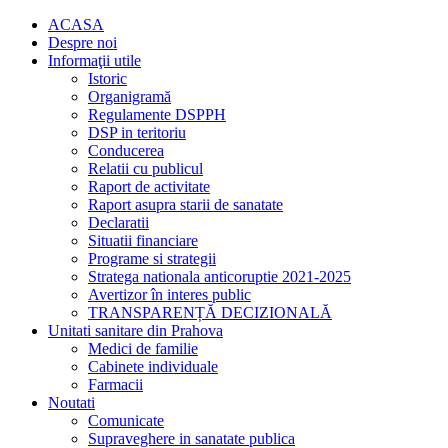
ACASA
Despre noi
Informaţii utile
Istoric
Organigramă
Regulamente DSPPH
DSP in teritoriu
Conducerea
Relatii cu publicul
Raport de activitate
Raport asupra starii de sanatate
Declaratii
Situatii financiare
Programe si strategii
Stratega nationala anticoruptie 2021-2025
Avertizor în interes public
TRANSPARENȚĂ DECIZIONALĂ
Unitati sanitare din Prahova
Medici de familie
Cabinete individuale
Farmacii
Noutati
Comunicate
Supraveghere in sanatate publica