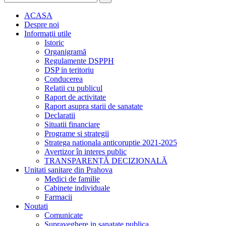
ACASA
Despre noi
Informaţii utile
Istoric
Organigramă
Regulamente DSPPH
DSP in teritoriu
Conducerea
Relatii cu publicul
Raport de activitate
Raport asupra starii de sanatate
Declaratii
Situatii financiare
Programe si strategii
Stratega nationala anticoruptie 2021-2025
Avertizor în interes public
TRANSPARENȚĂ DECIZIONALĂ
Unitati sanitare din Prahova
Medici de familie
Cabinete individuale
Farmacii
Noutati
Comunicate
Supraveghere in sanatate publica