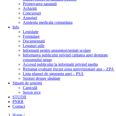
Promovarea sanatatii
Achizitii
Concursuri
Angajari
Asistenta medicala comunitara
Info
Legislatie
Formulare
Documentatii
Legaturi utile
Informatii pentru angajatori/unitati scolare
Informarea publicului privind calitatea apei destinate
consumului uman
Accesul publicului la informatii privind mediu
Rezumat evaluare riscuri zona aprovizionare apa – ZPA
Lista planuri de siguranta apei – PSA
Spoturi despre sănătate
Situații de urgență
Caniculă
Sezon rece
STUDII
PNRR
Contact
Home
/