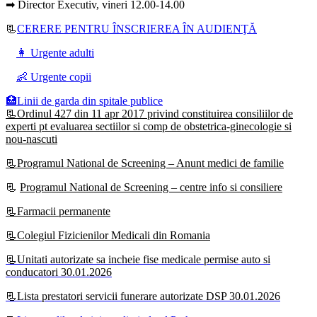
➡ Director Executiv, vineri 12.00-14.00
📃
CERERE PENTRU ÎNSCRIEREA ÎN AUDIENŢĂ
👩 Urgente adulti
👶 Urgente copii
🏥Linii de garda din spitale publice
📃Ordinul 427 din 11 apr 2017 privind constituirea consiliilor de
experti pt evaluarea sectiilor si comp de obstetrica-ginecologie si
nou-nascuti
📃Programul National de Screening – Anunt medici de familie
📃
Programul National de Screening – centre info si consiliere
📃Farmacii permanente
📃Colegiul Fizicienilor Medicali din Romania
📃Unitati autorizate sa incheie fise medicale permise auto si
conducatori 30.01.2026
📃Lista prestatori servicii funerare autorizate DSP 30.01.2026