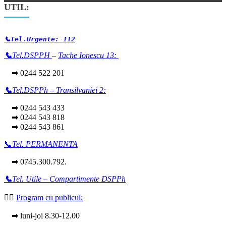
UTIL:
📞Tel.Urgente: 112
📞
Tel.DSPPH
–
Tache Ionescu 13:
➡ 0244 522 201
📞
Tel.DSPPh – Transilvaniei 2:
➡ 0244 543 433
➡ 0244 543 818
➡ 0244 543 861
📞
Tel. PERMANENTA
➡ 0745.300.792.
📞
Tel. Utile – Compartimente DSPPh
👩‍⚕️
Program cu publicul:
➡ luni-joi 8.30-12.00