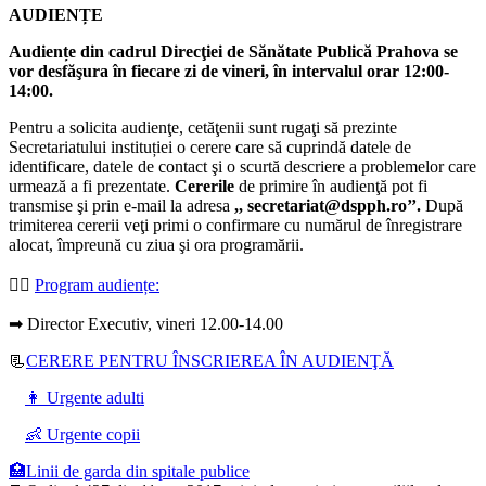
AUDIENȚE
Audiențe din cadrul Direcţiei de Sănătate Publică Prahova se
vor desfăşura în fiecare zi de vineri, în intervalul orar 12:00-
14:00.
Pentru a solicita audienţe, cetăţenii sunt rugaţi să prezinte
Secretariatului instituției o cerere care să cuprindă datele de
identificare, datele de contact şi o scurtă descriere a problemelor care
urmează a fi prezentate.
Cererile
de primire în audienţă pot fi
transmise şi prin e-mail la adresa
,, secretariat@dspph.ro’’.
După
trimiterea cererii veţi primi o confirmare cu numărul de înregistrare
alocat, împreună cu ziua şi ora programării.
👩‍⚕️
Program audiențe
:
➡ Director Executiv, vineri 12.00-14.00
📃
CERERE PENTRU ÎNSCRIEREA ÎN AUDIENŢĂ
👩 Urgente adulti
👶 Urgente copii
🏥Linii de garda din spitale publice