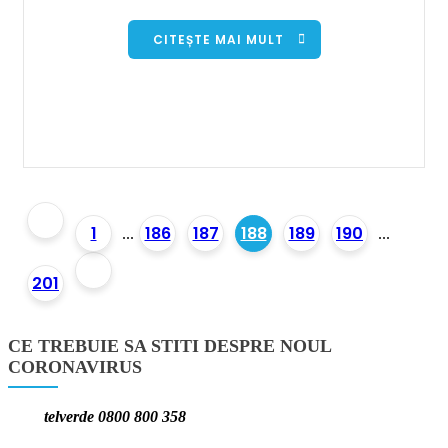
CITEȘTE MAI MULT
1
186
187
188
189
190
...
...
201
CE TREBUIE SA STITI DESPRE NOUL
CORONAVIRUS
telverde 0800 800 358