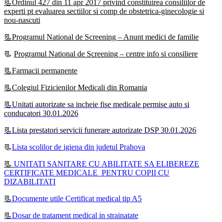
📃Ordinul 427 din 11 apr 2017 privind constituirea consiliilor de
experti pt evaluarea sectiilor si comp de obstetrica-ginecologie si
nou-nascuti
📃Programul National de Screening – Anunt medici de familie
📃
Programul National de Screening – centre info si consiliere
📃Farmacii permanente
📃Colegiul Fizicienilor Medicali din Romania
📃Unitati autorizate sa incheie fise medicale permise auto si
conducatori 30.01.2026
📃Lista prestatori servicii funerare autorizate DSP 30.01.2026
📃
Lista scolilor de igiena din judetul Prahova
📃
UNITATI SANITARE CU ABILITATE SA ELIBEREZE
CERTIFICATE MEDICALE PENTRU COPII CU
DIZABILITATI
📃
Documente utile Certificat medical tip A5
📃
Dosar de tratament medical in strainatate