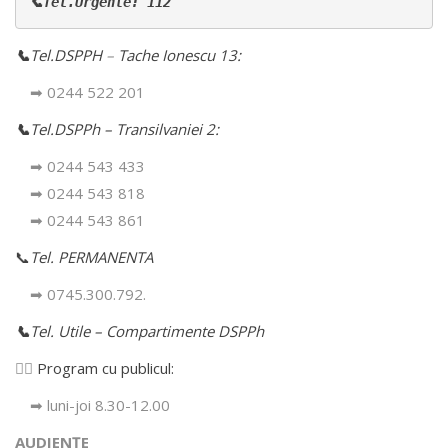
📞Tel.Urgente: 112
📞
Tel.DSPPH
–
Tache Ionescu 13:
➡ 0244 522 201
📞
Tel.DSPPh – Transilvaniei 2:
➡ 0244 543 433
➡ 0244 543 818
➡ 0244 543 861
📞
Tel. PERMANENTA
➡ 0745.300.792.
📞
Tel. Utile – Compartimente DSPPh
👩‍⚕️
Program cu publicul:
➡ luni-joi 8.30-12.00
AUDIENȚE