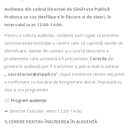
Audiențe din cadrul Direcţiei de Sănătate Publică
Prahova se vor desfăşura în fiecare zi de vineri, în
intervalul orar 12:00-14:00.
Pentru a solicita audienţe, cetăţenii sunt rugaţi să prezinte
Secretariatului instituției o cerere care să cuprindă datele de
identificare, datele de contact şi o scurtă descriere a
problemelor care urmează a fi prezentate.
Cererile
de
primire în audienţă pot fi transmise şi prin e-mail la adresa
,, secretariat@dspph.ro’’.
După trimiterea cererii veţi primi
o confirmare cu numărul de înregistrare alocat, împreună cu
ziua şi ora programării.
👩‍⚕️
Program audiențe
:
➡ Director Executiv, vineri 12.00-14.00
📃
CERERE PENTRU ÎNSCRIEREA ÎN AUDIENŢĂ