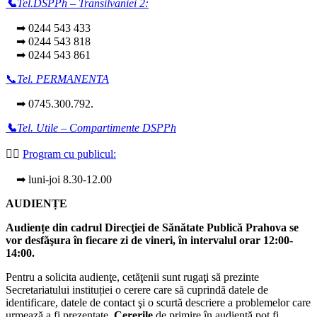
📞
Tel.DSPPh – Transilvaniei 2:
➡ 0244 543 433
➡ 0244 543 818
➡ 0244 543 861
📞
Tel. PERMANENTA
➡ 0745.300.792.
📞
Tel. Utile – Compartimente DSPPh
👩‍⚕️
Program cu publicul:
➡ luni-joi 8.30-12.00
AUDIENȚE
Audiențe din cadrul Direcţiei de Sănătate Publică Prahova se
vor desfăşura în fiecare zi de vineri, în intervalul orar 12:00-
14:00.
Pentru a solicita audienţe, cetăţenii sunt rugaţi să prezinte
Secretariatului instituției o cerere care să cuprindă datele de
identificare, datele de contact şi o scurtă descriere a problemelor care
urmează a fi prezentate.
Cererile
de primire în audienţă pot fi