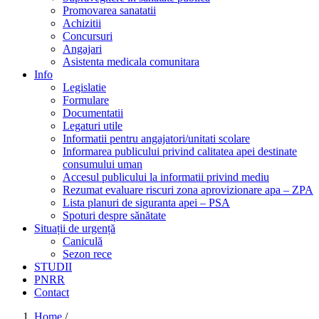
Promovarea sanatatii
Achizitii
Concursuri
Angajari
Asistenta medicala comunitara
Info
Legislatie
Formulare
Documentatii
Legaturi utile
Informatii pentru angajatori/unitati scolare
Informarea publicului privind calitatea apei destinate
consumului uman
Accesul publicului la informatii privind mediu
Rezumat evaluare riscuri zona aprovizionare apa – ZPA
Lista planuri de siguranta apei – PSA
Spoturi despre sănătate
Situații de urgență
Caniculă
Sezon rece
STUDII
PNRR
Contact
Home
/