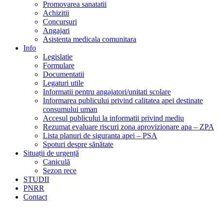
Promovarea sanatatii
Achizitii
Concursuri
Angajari
Asistenta medicala comunitara
Info
Legislatie
Formulare
Documentatii
Legaturi utile
Informatii pentru angajatori/unitati scolare
Informarea publicului privind calitatea apei destinate
consumului uman
Accesul publicului la informatii privind mediu
Rezumat evaluare riscuri zona aprovizionare apa – ZPA
Lista planuri de siguranta apei – PSA
Spoturi despre sănătate
Situații de urgență
Caniculă
Sezon rece
STUDII
PNRR
Contact