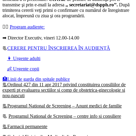
transmise şi prin e-mail la adresa
,, secretariat@dspph.ro’’.
După
trimiterea cererii veţi primi o confirmare cu numărul de înregistrare
alocat, împreună cu ziua şi ora programării.
👩‍⚕️
Program audiențe
:
➡ Director Executiv, vineri 12.00-14.00
📃
CERERE PENTRU ÎNSCRIEREA ÎN AUDIENŢĂ
👩 Urgente adulti
👶 Urgente copii
🏥Linii de garda din spitale publice
📃Ordinul 427 din 11 apr 2017 privind constituirea consiliilor de
experti pt evaluarea sectiilor si comp de obstetrica-ginecologie si
nou-nascuti
📃Programul National de Screening – Anunt medici de familie
📃
Programul National de Screening – centre info si consiliere
📃Farmacii permanente