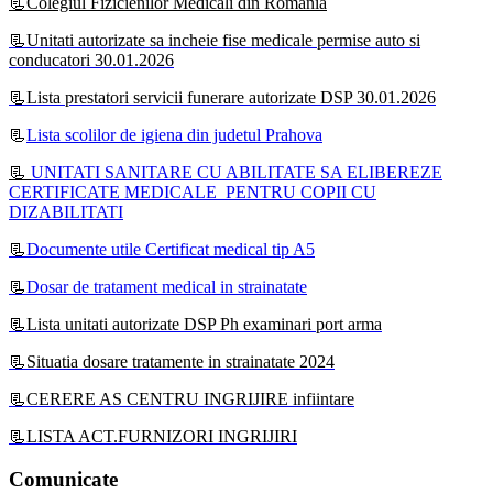
📃Colegiul Fizicienilor Medicali din Romania
📃Unitati autorizate sa incheie fise medicale permise auto si
conducatori 30.01.2026
📃Lista prestatori servicii funerare autorizate DSP 30.01.2026
📃
Lista scolilor de igiena din judetul Prahova
📃
UNITATI SANITARE CU ABILITATE SA ELIBEREZE
CERTIFICATE MEDICALE PENTRU COPII CU
DIZABILITATI
📃
Documente utile Certificat medical tip A5
📃
Dosar de tratament medical in strainatate
📃Lista unitati autorizate DSP Ph examinari port arma
📃Situatia dosare tratamente in strainatate 2024
📃CERERE AS CENTRU INGRIJIRE infiintare
📃LISTA ACT.FURNIZORI INGRIJIRI
Comunicate