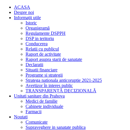
ACASA
Despre noi
Informaţii utile
Istoric
Organigramă
Regulamente DSPPH
DSP in teritoriu
Conducerea
Relatii cu publicul
Raport de activitate
Raport asupra starii de sanatate
Declaratii
Situatii financiare
Programe si strategii
Stratega nationala anticoruptie 2021-2025
Avertizor în interes public
TRANSPARENȚĂ DECIZIONALĂ
Unitati sanitare din Prahova
Medici de familie
Cabinete individuale
Farmacii
Noutati
Comunicate
Supraveghere in sanatate publica