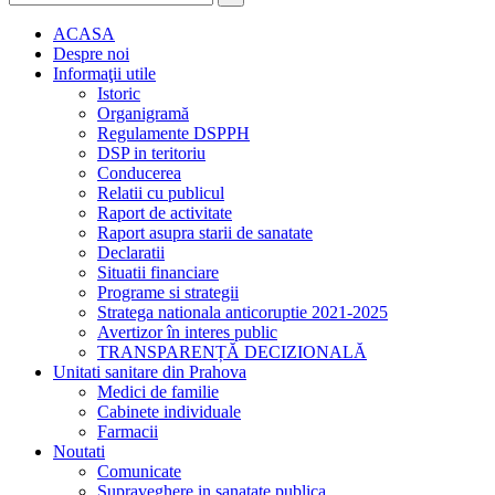
ACASA
Despre noi
Informaţii utile
Istoric
Organigramă
Regulamente DSPPH
DSP in teritoriu
Conducerea
Relatii cu publicul
Raport de activitate
Raport asupra starii de sanatate
Declaratii
Situatii financiare
Programe si strategii
Stratega nationala anticoruptie 2021-2025
Avertizor în interes public
TRANSPARENȚĂ DECIZIONALĂ
Unitati sanitare din Prahova
Medici de familie
Cabinete individuale
Farmacii
Noutati
Comunicate
Supraveghere in sanatate publica