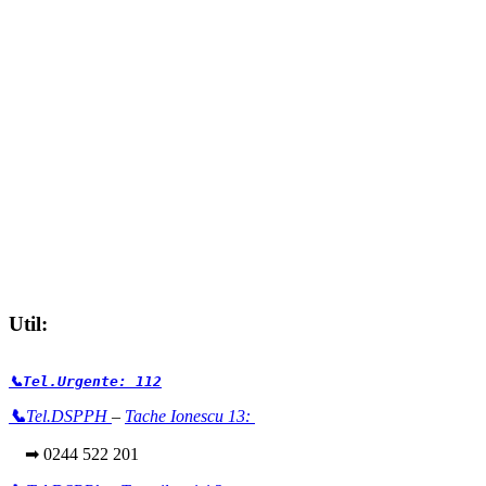
Util:
📞Tel.Urgente: 112
📞
Tel.DSPPH
–
Tache Ionescu 13:
➡ 0244 522 201