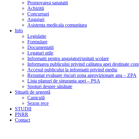
Promovarea sanatatii
Achizitii
Concursuri
Angajari
Asistenta medicala comunitara
Info
Legislatie
Formulare
Documentatii
Legaturi utile
Informatii pentru angajatori/unitati scolare
Informarea publicului privind calitatea apei destinate c
Accesul publicului la informatii privind mediu
Rezumat evaluare riscuri zona aprovizionare apa – ZPA
Lista planuri de siguranta apei – PSA
Spoturi despre sănătate
Situații de urgență
Caniculă
Sezon rece
STUDII
PNRR
Contact