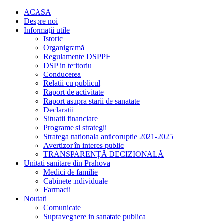
ACASA
Despre noi
Informaţii utile
Istoric
Organigramă
Regulamente DSPPH
DSP in teritoriu
Conducerea
Relatii cu publicul
Raport de activitate
Raport asupra starii de sanatate
Declaratii
Situatii financiare
Programe si strategii
Stratega nationala anticoruptie 2021-2025
Avertizor în interes public
TRANSPARENȚĂ DECIZIONALĂ
Unitati sanitare din Prahova
Medici de familie
Cabinete individuale
Farmacii
Noutati
Comunicate
Supraveghere in sanatate publica