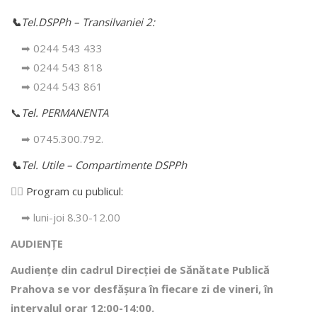
📞
Tel.DSPPh – Transilvaniei 2:
➡ 0244 543 433
➡ 0244 543 818
➡ 0244 543 861
📞
Tel. PERMANENTA
➡ 0745.300.792.
📞
Tel. Utile – Compartimente DSPPh
👩‍⚕️
Program cu publicul:
➡ luni-joi 8.30-12.00
AUDIENȚE
Audiențe din cadrul Direcţiei de Sănătate Publică
Prahova se vor desfăşura în fiecare zi de vineri, în
intervalul orar 12:00-14:00.