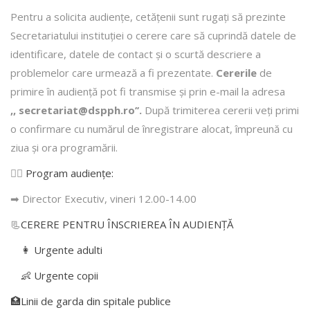
Pentru a solicita audienţe, cetăţenii sunt rugaţi să prezinte
Secretariatului instituției o cerere care să cuprindă datele de
identificare, datele de contact şi o scurtă descriere a
problemelor care urmează a fi prezentate.
Cererile
de
primire în audienţă pot fi transmise şi prin e-mail la adresa
,, secretariat@dspph.ro’’.
După trimiterea cererii veţi primi
o confirmare cu numărul de înregistrare alocat, împreună cu
ziua şi ora programării.
👩‍⚕️
Program audiențe
:
➡ Director Executiv, vineri 12.00-14.00
📃
CERERE PENTRU ÎNSCRIEREA ÎN AUDIENŢĂ
👩 Urgente adulti
👶 Urgente copii
🏥Linii de garda din spitale publice