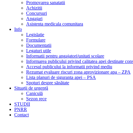
Promovarea sanatatii
Achizitii
Concursuri
Angajari
Asistenta medicala comunitara
Info
Legislatie
Formulare
Documentatii
Legaturi utile
Informatii pentru angajatori/unitati scolare
Informarea publicului privind calitatea apei destinate c
Accesul publicului la informatii privind mediu
Rezumat evaluare riscuri zona aprovizionare apa – ZPA
Lista planuri de siguranta apei – PSA
Spoturi despre sănătate
Situații de urgență
Caniculă
Sezon rece
STUDII
PNRR
Contact