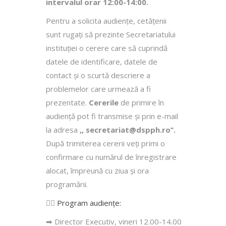
intervalul orar 12:00-14:00.
Pentru a solicita audienţe, cetăţenii
sunt rugaţi să prezinte Secretariatului
instituției o cerere care să cuprindă
datele de identificare, datele de
contact şi o scurtă descriere a
problemelor care urmează a fi
prezentate.
Cererile
de primire în
audienţă pot fi transmise şi prin e-mail
la adresa
,, secretariat@dspph.ro’’.
După trimiterea cererii veţi primi o
confirmare cu numărul de înregistrare
alocat, împreună cu ziua şi ora
programării.
👩‍⚕️
Program audiențe
:
➡ Director Executiv, vineri 12.00-14.00