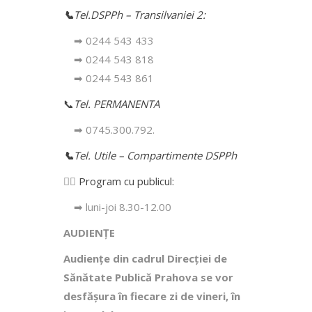
📞
Tel.DSPPh – Transilvaniei 2:
➡ 0244 543 433
➡ 0244 543 818
➡ 0244 543 861
📞
Tel. PERMANENTA
➡ 0745.300.792.
📞
Tel. Utile – Compartimente DSPPh
👩‍⚕️
Program cu publicul:
➡ luni-joi 8.30-12.00
AUDIENȚE
Audiențe din cadrul Direcţiei de
Sănătate Publică Prahova se vor
desfăşura în fiecare zi de vineri, în