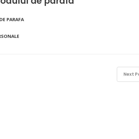
codului de parafa
 DE PARAFA
RSONALE
Next P