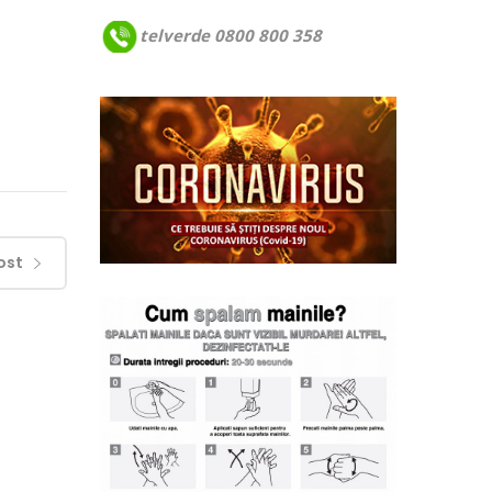
telverde 0800 800 358
ost