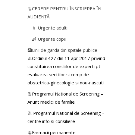
📃
CERERE PENTRU ÎNSCRIEREA ÎN
AUDIENŢĂ
👩 Urgente adulti
👶 Urgente copii
🏥Linii de garda din spitale publice
📃Ordinul 427 din 11 apr 2017 privind
constituirea consiliilor de experti pt
evaluarea sectiilor si comp de
obstetrica-ginecologie si nou-nascuti
📃Programul National de Screening –
Anunt medici de familie
📃
Programul National de Screening –
centre info si consiliere
📃Farmacii permanente