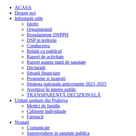
ACASA
Despre noi
Informaţii utile
Istoric
Organigramă
Regulamente DSPPH
DSP in teritoriu
Conducerea
Relatii cu publicul
Raport de activitate
Raport asupra starii de sanatate
Declaratii
Situatii financiare
Programe si strategii
Stratega nationala anticoruptie 2021-2025
Avertizor în interes public
TRANSPARENȚĂ DECIZIONALĂ
Unitati sanitare din Prahova
Medici de familie
Cabinete individuale
Farmacii
Noutati
Comunicate
Supraveghere in sanatate publica