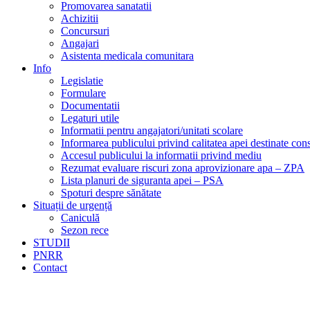
Promovarea sanatatii
Achizitii
Concursuri
Angajari
Asistenta medicala comunitara
Info
Legislatie
Formulare
Documentatii
Legaturi utile
Informatii pentru angajatori/unitati scolare
Informarea publicului privind calitatea apei destinate c
Accesul publicului la informatii privind mediu
Rezumat evaluare riscuri zona aprovizionare apa – ZPA
Lista planuri de siguranta apei – PSA
Spoturi despre sănătate
Situații de urgență
Caniculă
Sezon rece
STUDII
PNRR
Contact